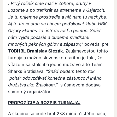
. Prvý ročník sme mali v Zohore, druhý v
Lozorne a po tretíkrát sa stretneme v Gajaroch.
Je tu príjemné prostredie a nič nám tu nechýba.
Aj touto cestou sa chcem poďakovať klubu HBK
Gajary Flames za ústretovosť a pomoc. Snáď
nám vyjde počasie a budeme svedkami
mnohých pekných gólov a zápasov,"
povedal pre
TOBHBL
Branislav Slezák.
Zaujímavosťou tohto
turnaja a možno slovenskou raritou je fakt, že
víťazom sa stalo iba jedno mužstvo a to Team
Sharks Bratislava.
"Snáď budem tento rok
pohár odovzdávať konečne zástupcovi iného
družstva ako Žralokom,"
s úsmevom dodáva
samotný organizátor.
PROPOZÍCIE A ROZPIS TURNAJA:
A skupina sa bude hrať 2x8 minút čistého času,