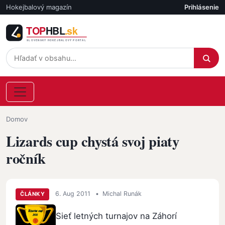
Skočiť na hlavný obsah
Hokejbalový magazín
Prihlásenie
Účet
Omrvinka
Domov
Lizards cup chystá svoj piaty
ročník
6. Aug 2011
•
Michal Runák
ČLÁNKY
Sieť letných turnajov na Záhorí