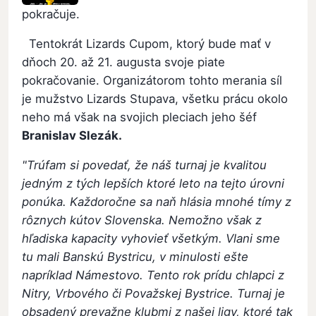
pokračuje.
Tentokrát Lizards Cupom, ktorý bude mať v
dňoch 20. až 21. augusta svoje piate
pokračovanie. Organizátorom tohto merania síl
je mužstvo Lizards Stupava, všetku prácu okolo
neho má však na svojich pleciach jeho šéf
Branislav Slezák.
"Trúfam si povedať, že náš turnaj je kvalitou
jedným z tých lepších ktoré leto na tejto úrovni
ponúka. Každoročne sa naň hlásia mnohé tímy z
rôznych kútov Slovenska.
Nemožno však z
hľadiska kapacity vyhovieť všetkým. Vlani sme
tu mali Banskú Bystricu, v minulosti ešte
napríklad Námestovo. Tento rok prídu chlapci z
Nitry, Vrbového či Považskej Bystrice. Turnaj je
obsadený prevažne klubmi z našej ligy, ktoré tak