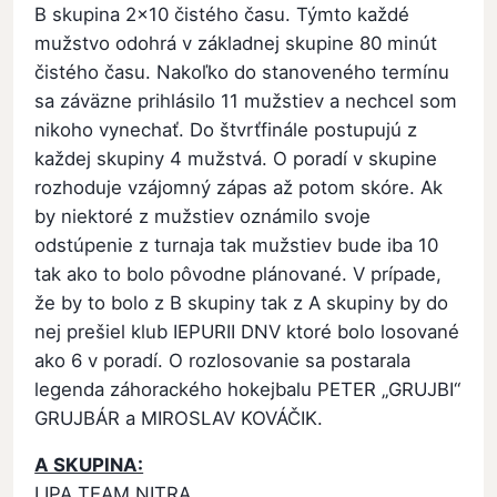
B skupina 2x10 čistého času. Týmto každé
mužstvo odohrá v základnej skupine 80 minút
čistého času. Nakoľko do stanoveného termínu
sa záväzne prihlásilo 11 mužstiev a nechcel som
nikoho vynechať. Do štvrťfinále postupujú z
každej skupiny 4 mužstvá. O poradí v skupine
rozhoduje vzájomný zápas až potom skóre. Ak
by niektoré z mužstiev oznámilo svoje
odstúpenie z turnaja tak mužstiev bude iba 10
tak ako to bolo pôvodne plánované. V prípade,
že by to bolo z B skupiny tak z A skupiny by do
nej prešiel klub IEPURII DNV ktoré bolo losované
ako 6 v poradí. O rozlosovanie sa postarala
legenda záhorackého hokejbalu PETER „GRUJBI“
GRUJBÁR a MIROSLAV KOVÁČIK.
A SKUPINA:
LIPA TEAM NITRA