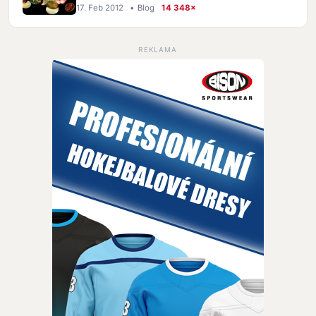
17. Feb 2012
•
Blog
14 348×
REKLAMA