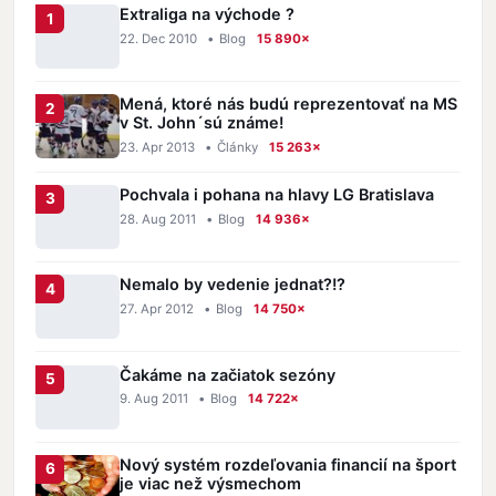
Extraliga na východe ?
22. Dec 2010
•
Blog
15 890×
Mená, ktoré nás budú reprezentovať na MS
v St. John´sú známe!
23. Apr 2013
•
Články
15 263×
Pochvala i pohana na hlavy LG Bratislava
28. Aug 2011
•
Blog
14 936×
Nemalo by vedenie jednat?!?
27. Apr 2012
•
Blog
14 750×
Čakáme na začiatok sezóny
9. Aug 2011
•
Blog
14 722×
Nový systém rozdeľovania financií na šport
je viac než výsmechom