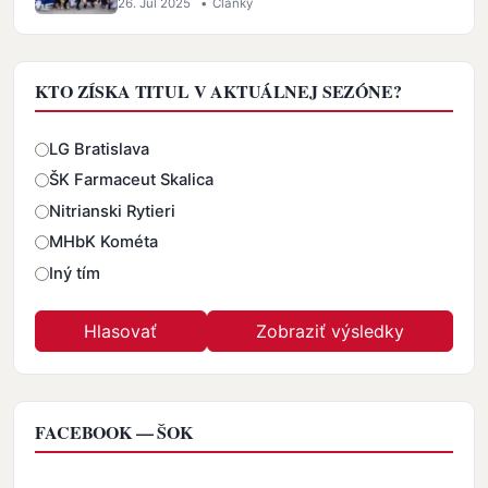
26. Jul 2025
•
Články
KTO ZÍSKA TITUL V AKTUÁLNEJ SEZÓNE?
Odpovede
LG Bratislava
ŠK Farmaceut Skalica
Nitrianski Rytieri
MHbK Kométa
Iný tím
FACEBOOK — ŠOK