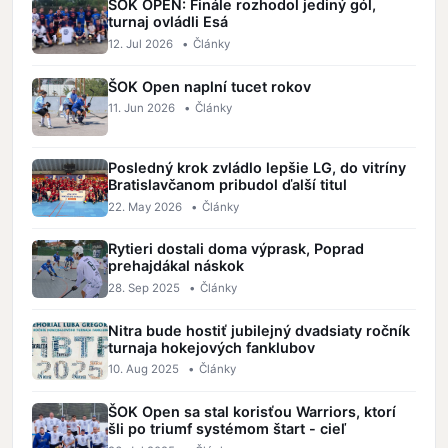
ŠOK OPEN: Finále rozhodol jediný gól,
turnaj ovládli Esá
12. Jul 2026
•
Články
ŠOK Open naplní tucet rokov
11. Jun 2026
•
Články
Posledný krok zvládlo lepšie LG, do vitríny
Bratislavčanom pribudol ďalší titul
22. May 2026
•
Články
Rytieri dostali doma výprask, Poprad
prehajdákal náskok
28. Sep 2025
•
Články
Nitra bude hostiť jubilejný dvadsiaty ročník
turnaja hokejových fanklubov
10. Aug 2025
•
Články
ŠOK Open sa stal korisťou Warriors, ktorí
šli po triumf systémom štart - cieľ