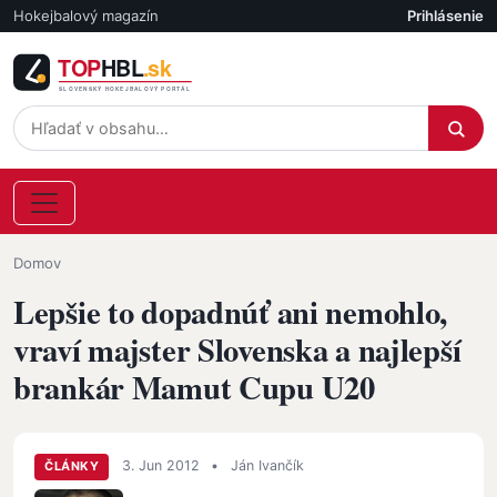
Skočiť na hlavný obsah
Hokejbalový magazín
Prihlásenie
Účet
Omrvinka
Domov
Lepšie to dopadnúť ani nemohlo,
vraví majster Slovenska a najlepší
brankár Mamut Cupu U20
3. Jun 2012
•
Ján Ivančík
ČLÁNKY