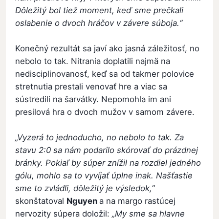
Dôležitý bol tiež moment, keď sme prečkali
oslabenie o dvoch hráčov v závere súboja.“
Konečný rezultát sa javí ako jasná záležitosť, no
nebolo to tak. Nitrania doplatili najmä na
nedisciplinovanosť, keď sa od takmer polovice
stretnutia prestali venovať hre a viac sa
sústredili na šarvátky. Nepomohla im ani
presilová hra o dvoch mužov v samom závere.
„Vyzerá to jednoducho, no nebolo to tak. Za
stavu 2:0 sa nám podarilo skórovať do prázdnej
bránky. Pokiaľ by súper znížil na rozdiel jedného
gólu, mohlo sa to vyvíjať úplne
inak. Našťastie
sme to zvládli, dôležitý je výsledok,
“
skonštatoval
Nguyen
a na margo rastúcej
nervozity súpera doložil:
„My sme sa hlavne