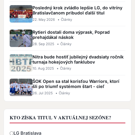
Posledný krok zvládlo lepšie LG, do vitríny
Bratislavčanom pribudol ďalší titul
22. May 2026
•
Články
Rytieri dostali doma výprask, Poprad
prehajdákal náskok
28. Sep 2025
•
Články
Nitra bude hostiť jubilejný dvadsiaty ročník
turnaja hokejových fanklubov
10. Aug 2025
•
Články
ŠOK Open sa stal korisťou Warriors, ktorí
šli po triumf systémom štart - cieľ
26. Jul 2025
•
Články
KTO ZÍSKA TITUL V AKTUÁLNEJ SEZÓNE?
Odpovede
LG Bratislava