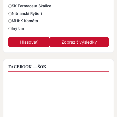
ŠK Farmaceut Skalica
Nitrianski Rytieri
MHbK Kométa
Iný tím
FACEBOOK — ŠOK