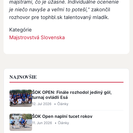
majstrami, čo je úžasné. Individuálne ocenenie
je niečo navyše a veľmi to poteší,
“ zakončil
rozhovor pre tophbl.sk talentovaný mladík.
Kategórie
Majstrovstvá Slovenska
NAJNOVŠIE
ŠOK OPEN: Finále rozhodol jediný gól,
turnaj ovládli Esá
12. Jul 2026
•
Články
ŠOK Open naplní tucet rokov
11. Jun 2026
•
Články