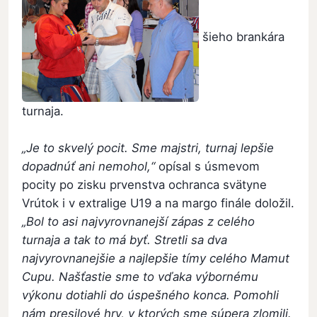
šieho brankára
turnaja.
„Je to skvelý pocit. Sme majstri, turnaj lepšie
dopadnúť ani nemohol,“
opísal s úsmevom
pocity po zisku prvenstva ochranca svätyne
Vrútok i v extralige U19 a na margo finále doložil.
„Bol to asi najvyrovnanejší zápas z celého
turnaja a tak to má byť. Stretli sa dva
najvyrovnanejšie a najlepšie tímy celého Mamut
Cupu. Našťastie sme to vďaka výbornému
výkonu dotiahli do úspešného konca. Pomohli
nám presilové hry, v ktorých sme súpera zlomili.