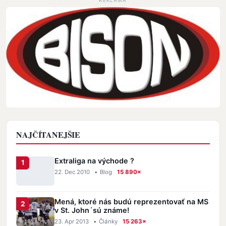
REKLAMA
NAJČÍTANEJŠIE
Extraliga na východe ?
22. Dec 2010
•
Blog
15 890×
Mená, ktoré nás budú reprezentovať na MS
v St. John´sú známe!
23. Apr 2013
•
Články
15 263×