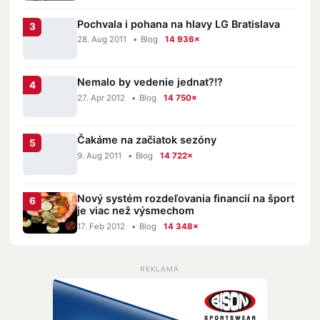
Pochvala i pohana na hlavy LG Bratislava
28. Aug 2011
•
Blog
14 936×
Nemalo by vedenie jednat?!?
27. Apr 2012
•
Blog
14 750×
Čakáme na začiatok sezóny
9. Aug 2011
•
Blog
14 722×
Nový systém rozdeľovania financií na šport
je viac než výsmechom
17. Feb 2012
•
Blog
14 348×
REKLAMA