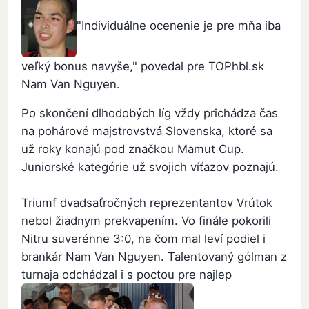
"Individuálne ocenenie je pre mňa iba
veľký bonus navyše," povedal pre TOPhbl.sk
Nam Van Nguyen.
Po skončení dlhodobých líg vždy prichádza čas
na pohárové majstrovstvá Slovenska, ktoré sa
už roky konajú pod značkou Mamut Cup.
Juniorské kategórie už svojich víťazov poznajú.
Triumf dvadsaťročných reprezentantov Vrútok
nebol žiadnym prekvapením. Vo finále pokorili
Nitru suverénne 3:0, na čom mal leví podiel i
brankár Nam Van Nguyen. Talentovaný gólman z
turnaja odchádzal i s poctou pre najlep