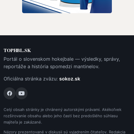
TOPHBL.SK
Portál o slovenskom hokejbale — výsledky, správy,
reportáže a história spomedzi mantinelov.
Oficiálna stránka zväzu:
sokoz.sk
Celý obsah stránky je chránený autorskými právami. Akékoľvek
rozširovanie obsahu alebo jeho časti bez predošlého súhlasu
majiteľa je zakázané.
Názory prezentované v diskusii sú vyjadrením čitateľov. Redakcia