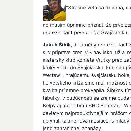
"Strašne veľa sa tu behá, č
no musím úprimne priznať, že prvé zá
reprezentant prvé dni vo Švajčiarsku.
Jakub Šibík,
dlhoročný reprezentant 
si v príprave pred MS navliekol už aj 
materský klub Kometa Vrútky pred zač
kroky viedli do Švajčiarska, kde sa u
Wettswil, hrajúcemu švajčiarsku hokejb
helvétskeho kríža sme mali možnosť 
kvalita príjemne prekvapila. Šibíkov 
tabuľky, v budúcnosti sa zrejme bude
Belpy aj meno tímu SHC Bonesten We
deviatym najproduktívnejším hráčom c
uplynuli takmer dva mesiace, s mladý
jeho zahraničnej anabázy.