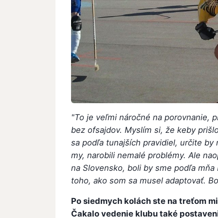
"To je veľmi náročné na porovnanie, pre
bez ofsajdov. Myslím si, že keby priš
sa podľa tunajších pravidiel, určite 
my, narobili nemalé problémy. Ale naop
na Slovensko, boli by sme podľa mňa 
toho, ako som sa musel adaptovať. Bol
Po siedmych kolách ste na treťom mi
Čakalo vedenie klubu také postaven