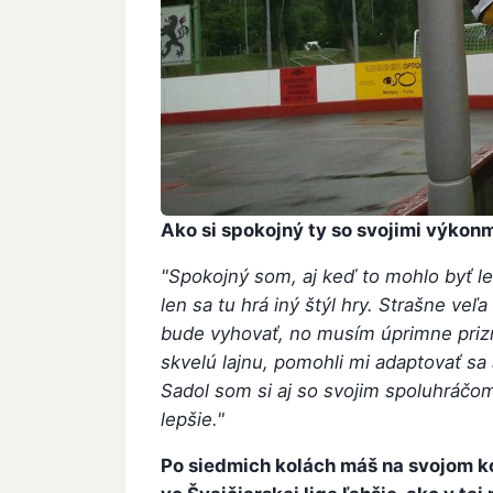
Ako si spokojný ty so svojimi výkon
"Spokojný som, aj keď to mohlo byť l
len sa tu hrá iný štýl hry. Strašne ve
bude vyhovať, no musím úprimne priz
skvelú lajnu, pomohli mi adaptovať sa 
Sadol som si aj so svojim spoluhráčom
lepšie."
Po siedmich kolách máš na svojom ko