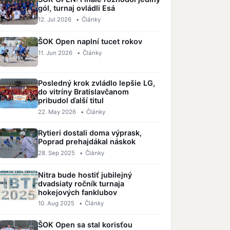
gól, turnaj ovládli Esá
12. Jul 2026
•
Články
ŠOK Open naplní tucet rokov
11. Jun 2026
•
Články
Posledný krok zvládlo lepšie LG,
do vitríny Bratislavčanom
pribudol ďalší titul
22. May 2026
•
Články
Rytieri dostali doma výprask,
Poprad prehajdákal náskok
28. Sep 2025
•
Články
Nitra bude hostiť jubilejný
dvadsiaty ročník turnaja
hokejových fanklubov
10. Aug 2025
•
Články
ŠOK Open sa stal korisťou