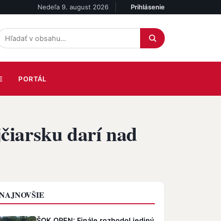
Nedeľa 9. august 2026
Prihlásenie
Účet
E
PORTÁL
jčiarsku darí nad
NAJNOVŠIE
ŠOK OPEN: Finále rozhodol jediný