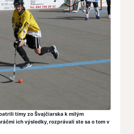
atrili tímy zo Švajčiarska k milým
ráčmi ich výsledky, rozprávali ste sa o tom v