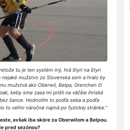
tože tu je ten systém iný, hrá štyri na štyri
lo nejaké mužstvo zo Slovenska sem a hralo by
by mu mužstvá ako Oberwil, Belpa, Grenchen či
ak, keby sme zasa mi prišli na väčšie ihriská
bez šance. Hodnotím to podľa seba a podľa
o to veľmi náročné najmä po fyzickej stránke."
este, avšak iba skóre za Oberwilom a Belpou.
ie pred sezónou?