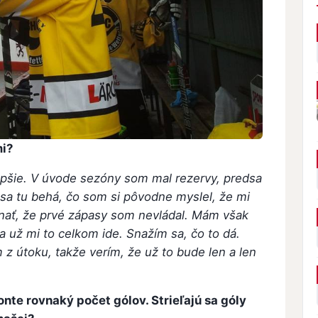
mi?
epšie. V úvode sezóny som mal rezervy, predsa
ľa sa tu behá, čo som si pôvodne myslel, že mi
nať, že prvé zápasy som nevládal. Mám však
a už mi to celkom ide. Snažím sa, čo to dá.
 z útoku, takže verím, že už to bude len a len
nte rovnaký počet gólov. Strieľajú sa góly