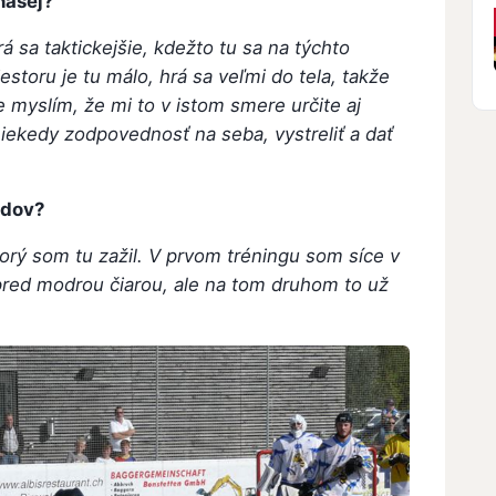
 našej?
rá sa taktickejšie, kdežto tu sa na týchto
iestoru je tu málo, hrá sa veľmi do tela, takže
le myslím, že mi to v istom smere určite aj
niekedy zodpovednosť na seba, vystreliť a dať
jdov?
torý som tu zažil. V prvom tréningu som síce v
red modrou čiarou, ale na tom druhom to už