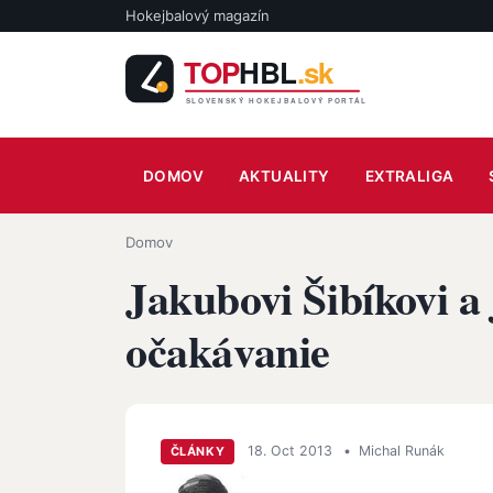
Skočiť na hlavný obsah
Hokejbalový magazín
Main navigation
DOMOV
AKTUALITY
EXTRALIGA
Omrvinka
Domov
Jakubovi Šibíkovi a
očakávanie
18. Oct 2013
•
Michal Runák
ČLÁNKY