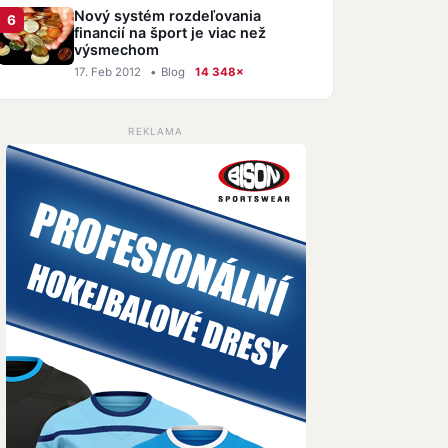
Nový systém rozdeľovania
financií na šport je viac než
výsmechom
17. Feb 2012
•
Blog
14 348×
REKLAMA