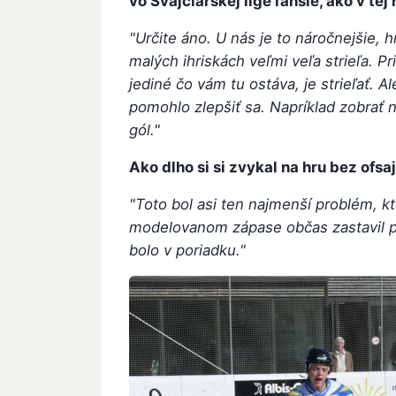
vo Švajčiarskej lige ľahšie, ako v tej
"Určite áno. U nás je to náročnejšie, h
malých ihriskách veľmi veľa strieľa. Pr
jediné čo vám tu ostáva, je strieľať. A
pomohlo zlepšiť sa. Napríklad zobrať 
gól."
Ako dlho si si zvykal na hru bez ofsa
"Toto bol asi ten najmenší problém, k
modelovanom zápase občas zastavil p
bolo v poriadku."