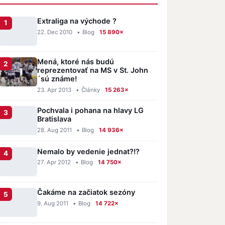
Extraliga na východe ?
22. Dec 2010
•
Blog
15 890×
Mená, ktoré nás budú
reprezentovať na MS v St. John
´sú známe!
23. Apr 2013
•
Články
15 263×
Pochvala i pohana na hlavy LG
Bratislava
28. Aug 2011
•
Blog
14 936×
Nemalo by vedenie jednat?!?
27. Apr 2012
•
Blog
14 750×
Čakáme na začiatok sezóny
9. Aug 2011
•
Blog
14 722×