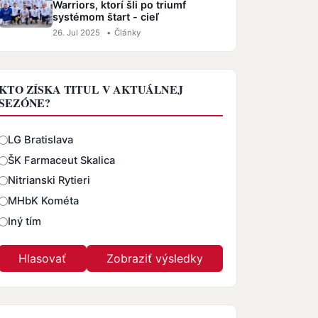
Warriors, ktorí šli po triumf
systémom štart - cieľ
26. Jul 2025
•
Články
KTO ZÍSKA TITUL V AKTUÁLNEJ
SEZÓNE?
Odpovede
LG Bratislava
ŠK Farmaceut Skalica
Nitrianski Rytieri
MHbK Kométa
Iný tím