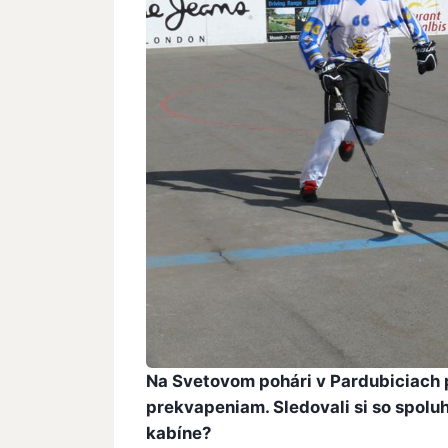
Na Svetovom pohári v Pardubiciach p
prekvapeniam. Sledovali si so spoluh
kabíne?