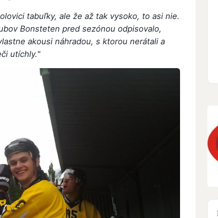
ovici tabuľky, ale že až tak vysoko, to asi nie.
klubov Bonsteten pred sezónou odpisovalo,
vlastne akousi náhradou, s ktorou nerátali a
i utíchly."