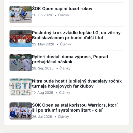
ŠOK Open naplní tucet rokov
11. Jun 2026
•
Články
Posledný krok zvládlo lepšie LG, do vitríny
Bratislavčanom pribudol ďalší titul
22. May 2026
•
Články
Rytieri dostali doma výprask, Poprad
prehajdákal náskok
28. Sep 2025
•
Články
Nitra bude hostiť jubilejný dvadsiaty ročník
turnaja hokejových fanklubov
10. Aug 2025
•
Články
ŠOK Open sa stal korisťou Warriors, ktorí
šli po triumf systémom štart - cieľ
26. Jul 2025
•
Články