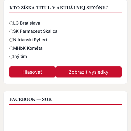
KTO ZÍSKA TITUL V AKTUÁLNEJ SEZÓNE?
Odpovede
LG Bratislava
ŠK Farmaceut Skalica
Nitrianski Rytieri
MHbK Kométa
Iný tím
FACEBOOK — ŠOK