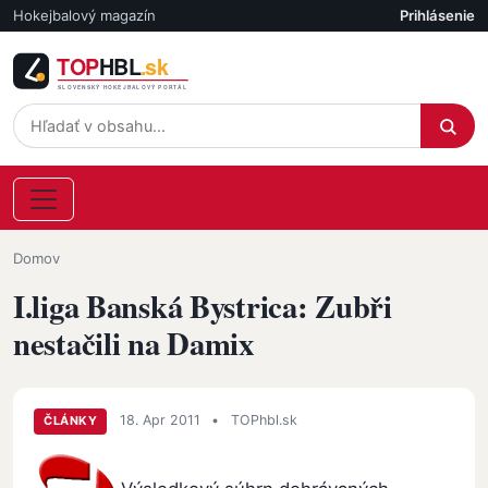
Skočiť na hlavný obsah
Hokejbalový magazín
Prihlásenie
Účet
Omrvinka
Domov
I.liga Banská Bystrica: Zubři
nestačili na Damix
18. Apr 2011
•
TOPhbl.sk
ČLÁNKY