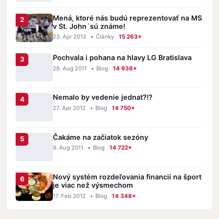
Mená, ktoré nás budú reprezentovať na MS
v St. John´sú známe!
23. Apr 2013
•
Články
15 263×
Pochvala i pohana na hlavy LG Bratislava
28. Aug 2011
•
Blog
14 936×
Nemalo by vedenie jednat?!?
27. Apr 2012
•
Blog
14 750×
Čakáme na začiatok sezóny
9. Aug 2011
•
Blog
14 722×
Nový systém rozdeľovania financií na šport
je viac než výsmechom
17. Feb 2012
•
Blog
14 348×