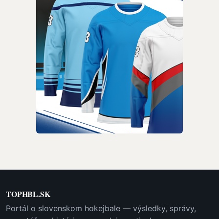
TOPHBL.SK
Portál o slovenskom hokejbale — výsledky, správy,