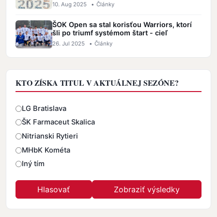
10. Aug 2025
•
Články
ŠOK Open sa stal korisťou Warriors, ktorí
šli po triumf systémom štart - cieľ
26. Jul 2025
•
Články
KTO ZÍSKA TITUL V AKTUÁLNEJ SEZÓNE?
Odpovede
LG Bratislava
ŠK Farmaceut Skalica
Nitrianski Rytieri
MHbK Kométa
Iný tím