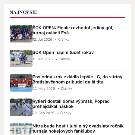
NAJNOVŠIE
ŠOK OPEN: Finále rozhodol jediný gól,
turnaj ovládli Esá
12. Jul 2026
•
Články
ŠOK Open naplní tucet rokov
11. Jun 2026
•
Články
Posledný krok zvládlo lepšie LG, do vitríny
Bratislavčanom pribudol ďalší titul
22. May 2026
•
Články
Rytieri dostali doma výprask, Poprad
prehajdákal náskok
28. Sep 2025
•
Články
Nitra bude hostiť jubilejný dvadsiaty ročník
turnaja hokejových fanklubov