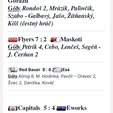
Gorazd
Góly
Rondoš 2, Mrázik, Paľovčík,
Szabo - Galbavý, Jašo, Žitňanský,
Kišš (čestný hráč)
Flyers
7 : 2
Maskoti
Góly
Petrík 4, Cebo, Lenčeš, Segéň -
J. Čerňan 2
Red Bauer
8 : 6
Esá
Góly
König 6, M. Hodinka, Pavčír - Oravec 2,
Švec 2, Daniška, Kováč
Capitals
5 : 4
E
works