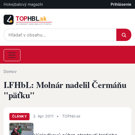
Skočiť na hlavný obsah
Hokejbalový magazín
Prihlásenie
Účet
Omrvinka
Domov
I.FHbL: Molnár nadelil Čermáňu
"päťku"
2. Apr 2011
•
TOPhbl.sk
ČLÁNKY