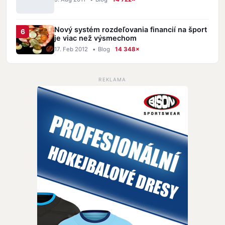
Nový systém rozdeľovania financií na šport
je viac než výsmechom
17. Feb 2012
•
Blog
14 348×
REKLAMA