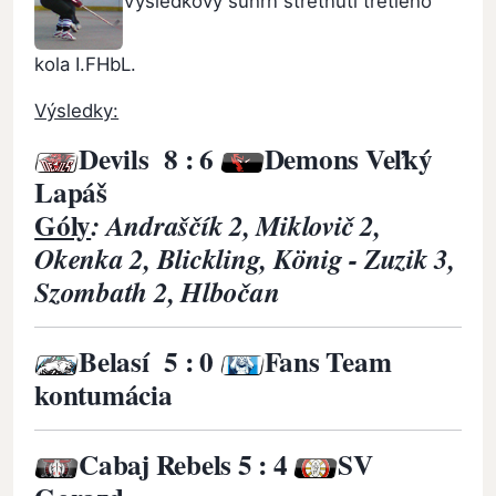
Výsledkový súhrn stretnutí tretieho
kola I.FHbL.
Výsledky:
Devils
8 : 6
Demons Veľký
Lapáš
Góly
: Andraščík 2, Miklovič 2,
Okenka 2, Blickling, König - Zuzik 3,
Szombath 2, Hlbočan
Belasí
5 : 0
Fans Team
kontumácia
Cabaj Rebels 5 : 4
SV