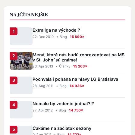
NAJČÍTANEJŠIE
Extraliga na východe ?
22. Dec 2010
•
Blog
15 890×
Mená, ktoré nás budú reprezentovať na MS
v St. John´sú známe!
23. Apr 2013
•
Články
15 263×
Pochvala i pohana na hlavy LG Bratislava
28. Aug 2011
•
Blog
14 936×
Nemalo by vedenie jednat?!?
27. Apr 2012
•
Blog
14 750×
Čakáme na začiatok sezóny
9. Aug 2011
•
Blog
14 722×