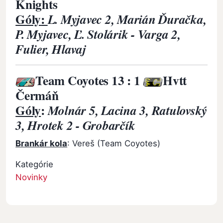
Knights
Góly
:
L. Myjavec 2, Marián Ďuračka,
P. Myjavec, Ľ. Stolárik - Varga 2,
Fulier, Hlavaj
Team Coyotes
13 : 1
Hvtt
Čermáň
Góly
:
Molnár 5, Lacina 3, Ratulovský
3, Hrotek 2 - Grobarčík
Brankár kola
: Vereš (Team Coyotes)
Kategórie
Novinky