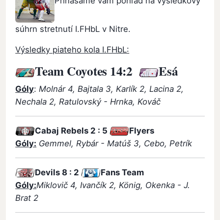
Prinášame vám pohľad na výsledkový
súhrn stretnutí I.FHbL v Nitre.
Výsledky piateho kola I.FHbL:
Team Coyotes 14:2
Esá
Góly
:
Molnár 4, Bajtala 3, Karlík 2, Lacina 2,
Nechala 2, Ratulovský - Hrnka, Kováč
Cabaj Rebels
2 : 5
Flyers
Góly:
Gemmel, Rybár - Matúš 3, Cebo, Petrík
Devils
8 : 2
Fans Team
Góly:
Miklovič 4, Ivančík 2, König, Okenka - J.
Brat 2