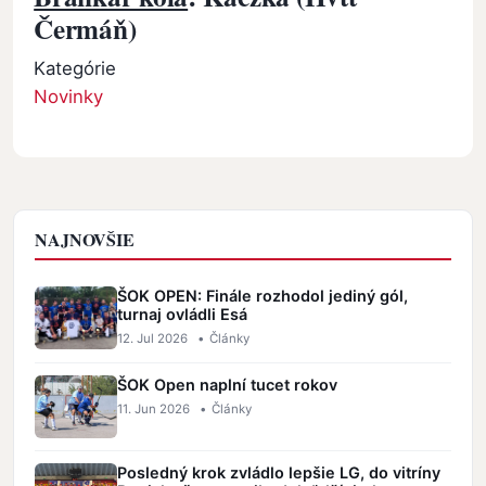
Čermáň)
Kategórie
Novinky
NAJNOVŠIE
ŠOK OPEN: Finále rozhodol jediný gól,
turnaj ovládli Esá
12. Jul 2026
•
Články
ŠOK Open naplní tucet rokov
11. Jun 2026
•
Články
Posledný krok zvládlo lepšie LG, do vitríny