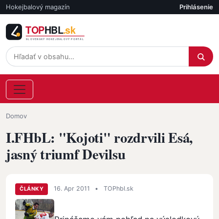
Skočiť na hlavný obsah
Hokejbalový magazín
Prihlásenie
Účet
Omrvinka
Domov
I.FHbL: "Kojoti" rozdrvili Esá,
jasný triumf Devilsu
16. Apr 2011
•
TOPhbl.sk
ČLÁNKY