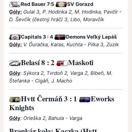
Red Bauer 7:5
SV Gorazd
Góly:
Gulai 3, P. Hodinka 2, M. Hodinka, Pavčír -
D. Ševčík (čestný hráč) 3, Libo, Moravčík
Capitals
3 : 4
Demons Veľký Lapáš
Góly:
V. Ďuračka, Karas, Kuchta - Pilka 3, Zuzik
Belasí
8 : 2
Maskoti
Góly
:
Sýkora 2, Tvrdoň 2, Varga 2, Bibeň, M.
Štefanka - Cigáň, J. Macho
Hvtt Čermáň
3 : 1
Eworks
Knights
Góly
:
Orieška 2, Bahula - Varga
Brankár kola
:
Kaczka (Hvtt