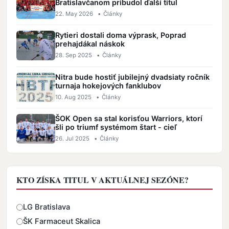
Bratislavčanom pribudol ďalší titul
22. May 2026
•
Články
Rytieri dostali doma výprask, Poprad
prehajdákal náskok
28. Sep 2025
•
Články
Nitra bude hostiť jubilejný dvadsiaty ročník
turnaja hokejových fanklubov
10. Aug 2025
•
Články
ŠOK Open sa stal korisťou Warriors, ktorí
šli po triumf systémom štart - cieľ
26. Jul 2025
•
Články
KTO ZÍSKA TITUL V AKTUÁLNEJ SEZÓNE?
Odpovede
LG Bratislava
ŠK Farmaceut Skalica