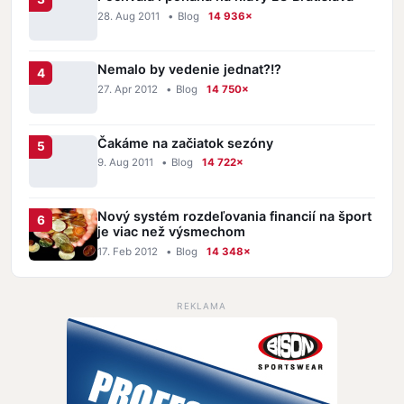
28. Aug 2011
•
Blog
14 936×
Nemalo by vedenie jednat?!?
27. Apr 2012
•
Blog
14 750×
Čakáme na začiatok sezóny
9. Aug 2011
•
Blog
14 722×
Nový systém rozdeľovania financií na šport
je viac než výsmechom
17. Feb 2012
•
Blog
14 348×
REKLAMA