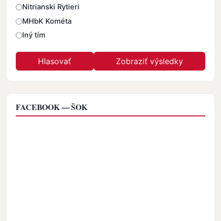
Nitrianski Rytieri
MHbK Kométa
Iný tím
FACEBOOK — ŠOK