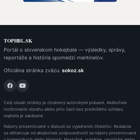
TOPHBL.SK
Portál o slovenskom hokejbale — výsledky, správy,
reportáže a história spomedzi mantinelov.
Oficiálna stránka zväzu:
sokoz.sk
Celý obsah stránky je chránený autorskými právami. Akékoľvek
rozširovanie obsahu alebo jeho časti bez predošlého súhlasu
majiteľa je zakázané.
Názory prezentované v diskusii sú vyjadrením čitateľov. Redakcia
sa dištancuje od akejkoľvek zodpovednosti za názory prezentované
v komentároch alebo blogoch. Neslušné, vulgárne, rasistické alebo