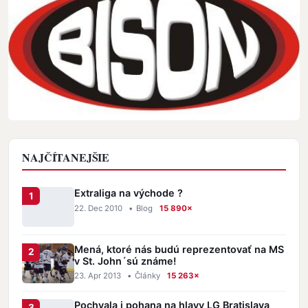
NAJČÍTANEJŠIE
Extraliga na východe ?
22. Dec 2010
•
Blog
15 890×
Mená, ktoré nás budú reprezentovať na MS
v St. John´sú známe!
23. Apr 2013
•
Články
15 263×
Pochvala i pohana na hlavy LG Bratislava