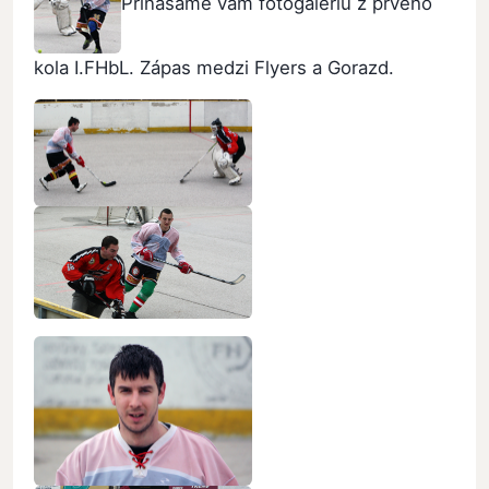
Prinášame vám fotogalériu z prvého
kola I.FHbL. Zápas medzi Flyers a Gorazd.