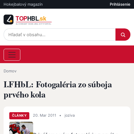
Skočiť na hlavný obsah
Hokejbalový magazín
Prihlásenie
Účet
Omrvinka
Domov
I.FHbL: Fotogaléria zo súboja
prvého kola
20. Mar 2011
•
joziva
ČLÁNKY