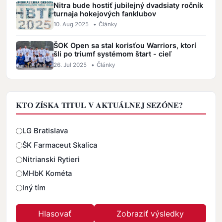
Nitra bude hostiť jubilejný dvadsiaty ročník
turnaja hokejových fanklubov
10. Aug 2025
•
Články
ŠOK Open sa stal korisťou Warriors, ktorí
šli po triumf systémom štart - cieľ
26. Jul 2025
•
Články
KTO ZÍSKA TITUL V AKTUÁLNEJ SEZÓNE?
Odpovede
LG Bratislava
ŠK Farmaceut Skalica
Nitrianski Rytieri
MHbK Kométa
Iný tím