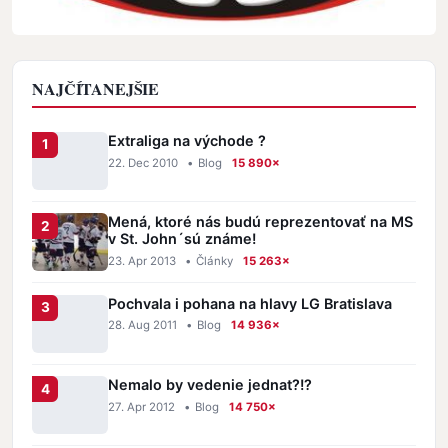
NAJČÍTANEJŠIE
Extraliga na východe ?
22. Dec 2010
•
Blog
15 890×
Mená, ktoré nás budú reprezentovať na MS
v St. John´sú známe!
23. Apr 2013
•
Články
15 263×
Pochvala i pohana na hlavy LG Bratislava
28. Aug 2011
•
Blog
14 936×
Nemalo by vedenie jednat?!?
27. Apr 2012
•
Blog
14 750×