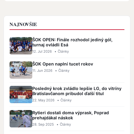
NAJNOVŠIE
ŠOK OPEN: Finále rozhodol jediný gól,
turnaj ovládli Esá
12. Jul 2026
•
Články
ŠOK Open naplní tucet rokov
11. Jun 2026
•
Články
Posledný krok zvládlo lepšie LG, do vitríny
Bratislavčanom pribudol ďalší titul
22. May 2026
•
Články
Rytieri dostali doma výprask, Poprad
prehajdákal náskok
28. Sep 2025
•
Články