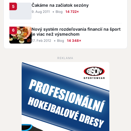
Čakáme na začiatok sezóny
9. Aug 2011
•
Blog
14 722×
Nový systém rozdeľovania financií na šport
je viac než výsmechom
17. Feb 2012
•
Blog
14 348×
REKLAMA