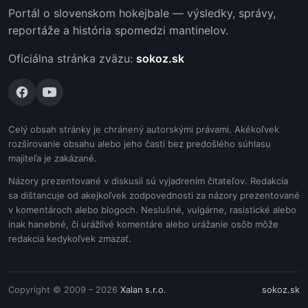
Portál o slovenskom hokejbale — výsledky, správy,
reportáže a história spomedzi mantinelov.
Oficiálna stránka zväzu:
sokoz.sk
Celý obsah stránky je chránený autorskými právami. Akékoľvek
rozširovanie obsahu alebo jeho časti bez predošlého súhlasu
majiteľa je zakázané.
Názory prezentované v diskusii sú vyjadrením čitateľov. Redakcia
sa dištancuje od akejkoľvek zodpovednosti za názory prezentované
v komentároch alebo blogoch. Neslušné, vulgárne, rasistické alebo
inak hanebné, či urážlivé komentáre alebo urážanie osôb môže
redakcia kedykoľvek zmazať.
Copyright © 2009 – 2026
Xalan s.r.o.
sokoz.sk