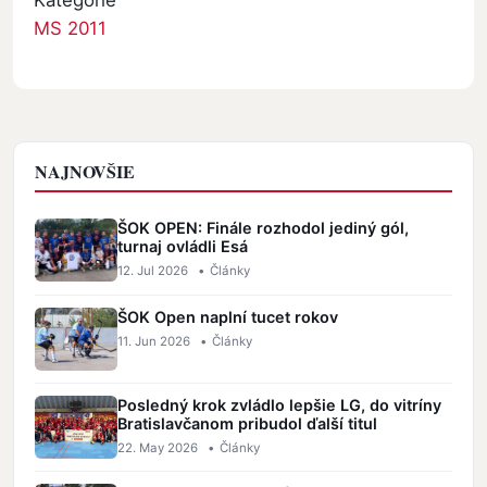
MS 2011
NAJNOVŠIE
ŠOK OPEN: Finále rozhodol jediný gól,
turnaj ovládli Esá
12. Jul 2026
•
Články
ŠOK Open naplní tucet rokov
11. Jun 2026
•
Články
Posledný krok zvládlo lepšie LG, do vitríny
Bratislavčanom pribudol ďalší titul
22. May 2026
•
Články