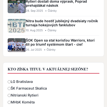
Rytieri dostali doma výprask, Poprad
prehajdákal náskok
28. Sep 2025
•
Články
Nitra bude hostiť jubilejný dvadsiaty ročník
turnaja hokejových fanklubov
10. Aug 2025
•
Články
ŠOK Open sa stal korisťou Warriors, ktorí
šli po triumf systémom štart - cieľ
26. Jul 2025
•
Články
KTO ZÍSKA TITUL V AKTUÁLNEJ SEZÓNE?
Odpovede
LG Bratislava
ŠK Farmaceut Skalica
Nitrianski Rytieri
MHbK Kométa