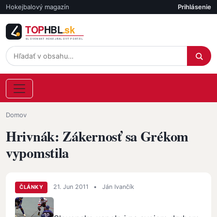
Skočiť na hlavný obsah
Hokejbalový magazín
Prihlásenie
Účet
Omrvinka
Domov
Hrivnák: Zákernosť sa Grékom
vypomstila
21. Jun 2011
•
Ján Ivančík
ČLÁNKY