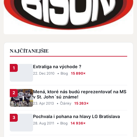
NAJČÍTANEJŠIE
Extraliga na východe ?
22. Dec 2010
•
Blog
15 890×
Mená, ktoré nás budú reprezentovať na MS
v St. John´sú známe!
23. Apr 2013
•
Články
15 263×
Pochvala i pohana na hlavy LG Bratislava
28. Aug 2011
•
Blog
14 936×