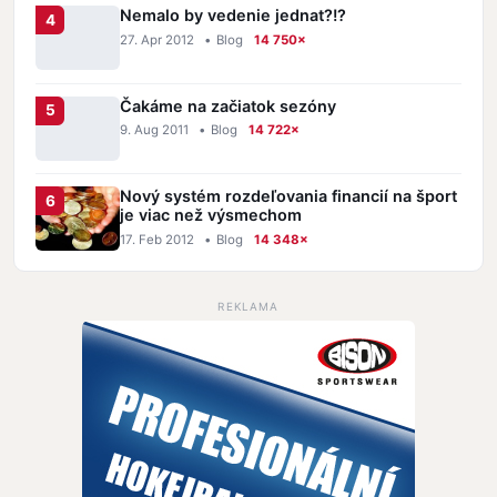
Nemalo by vedenie jednat?!?
27. Apr 2012
•
Blog
14 750×
Čakáme na začiatok sezóny
9. Aug 2011
•
Blog
14 722×
Nový systém rozdeľovania financií na šport
je viac než výsmechom
17. Feb 2012
•
Blog
14 348×
REKLAMA