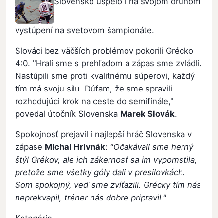
Slovensko uspelo i na svojom druhom
vystúpení na svetovom šampionáte.
Slováci bez väčších problémov pokorili Grécko
4:0. "Hrali sme s prehľadom a zápas sme zvládli.
Nastúpili sme proti kvalitnému súperovi, každý
tím má svoju silu. Dúfam, že sme spravili
rozhodujúci krok na ceste do semifinále,"
povedal útočník Slovenska
Marek Slovák
.
Spokojnosť prejavil i najlepší hráč Slovenska v
zápase
Michal Hrivnák
:
"Očakávali sme herný
štýl Grékov, ale ich zákernosť sa im vypomstila,
pretože sme všetky góly dali v presilovkách.
Som spokojný, veď sme zvíťazili. Grécky tím nás
neprekvapil, tréner nás dobre pripravil."
Kategórie