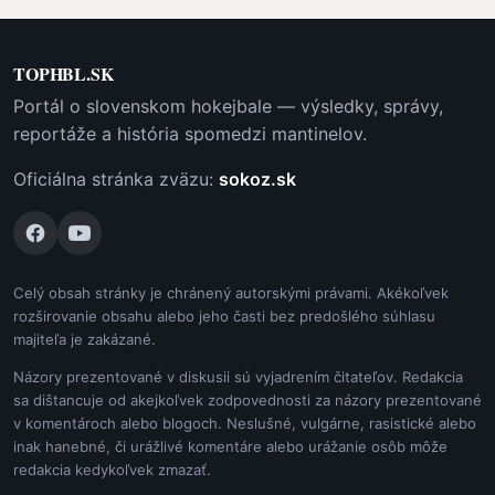
TOPHBL.SK
Portál o slovenskom hokejbale — výsledky, správy,
reportáže a história spomedzi mantinelov.
Oficiálna stránka zväzu:
sokoz.sk
Celý obsah stránky je chránený autorskými právami. Akékoľvek
rozširovanie obsahu alebo jeho časti bez predošlého súhlasu
majiteľa je zakázané.
Názory prezentované v diskusii sú vyjadrením čitateľov. Redakcia
sa dištancuje od akejkoľvek zodpovednosti za názory prezentované
v komentároch alebo blogoch. Neslušné, vulgárne, rasistické alebo
inak hanebné, či urážlivé komentáre alebo urážanie osôb môže
redakcia kedykoľvek zmazať.