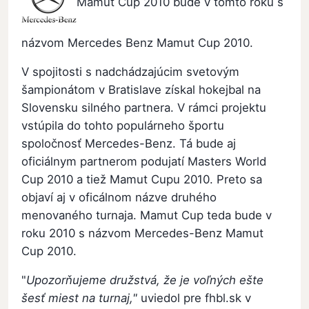
Mamut Cup 2010 bude v tomto roku s
názvom Mercedes Benz Mamut Cup 2010.
V spojitosti s nadchádzajúcim svetovým
šampionátom v Bratislave získal hokejbal na
Slovensku silného partnera. V rámci projektu
vstúpila do tohto populárneho športu
spoločnosť Mercedes-Benz. Tá bude aj
oficiálnym partnerom podujatí Masters World
Cup 2010 a tiež Mamut Cupu 2010. Preto sa
objaví aj v oficálnom názve druhého
menovaného turnaja. Mamut Cup teda bude v
roku 2010 s názvom Mercedes-Benz Mamut
Cup 2010.
"
Upozorňujeme družstvá, že je voľných ešte
šesť miest na turnaj,"
uviedol pre fhbl.sk v