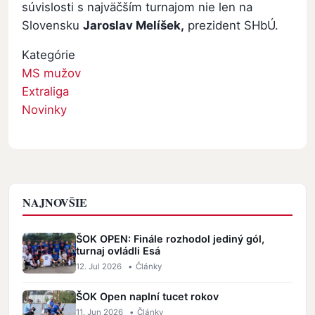
súvislosti s najväčším turnajom nie len na
Slovensku
Jaroslav Melíšek,
prezident SHbÚ.
Kategórie
MS mužov
Extraliga
Novinky
NAJNOVŠIE
ŠOK OPEN: Finále rozhodol jediný gól,
turnaj ovládli Esá
12. Jul 2026
•
Články
ŠOK Open naplní tucet rokov
11. Jun 2026
•
Články