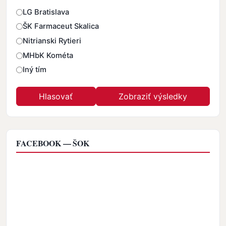
Odpovede
LG Bratislava
ŠK Farmaceut Skalica
Nitrianski Rytieri
MHbK Kométa
Iný tím
FACEBOOK — ŠOK