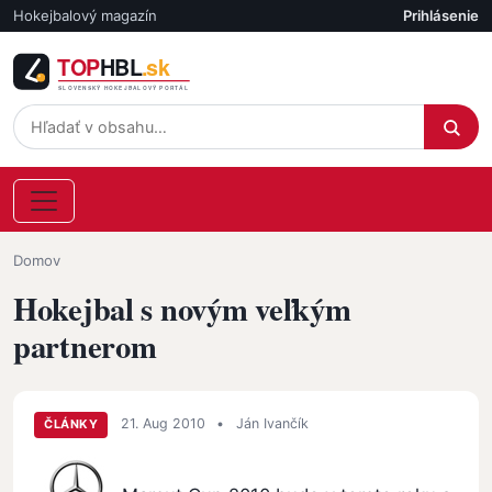
Skočiť na hlavný obsah
Hokejbalový magazín
Prihlásenie
Účet
Omrvinka
Domov
Hokejbal s novým veľkým
partnerom
21. Aug 2010
•
Ján Ivančík
ČLÁNKY