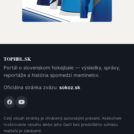
TOPHBL.SK
Portál o slovenskom hokejbale — výsledky, správy,
reportáže a história spomedzi mantinelov.
Oficiálna stránka zväzu:
sokoz.sk
Celý obsah stránky je chránený autorskými právami. Akékoľvek
rozširovanie obsahu alebo jeho časti bez predošlého súhlasu
majiteľa je zakázané.