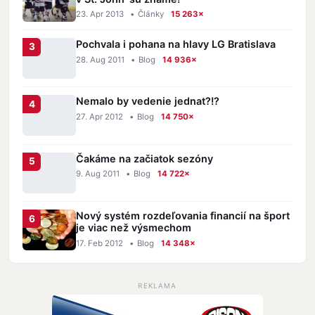
23. Apr 2013
•
Články
15 263×
Pochvala i pohana na hlavy LG Bratislava
28. Aug 2011
•
Blog
14 936×
Nemalo by vedenie jednat?!?
27. Apr 2012
•
Blog
14 750×
Čakáme na začiatok sezóny
9. Aug 2011
•
Blog
14 722×
Nový systém rozdeľovania financií na šport
je viac než výsmechom
17. Feb 2012
•
Blog
14 348×
REKLAMA