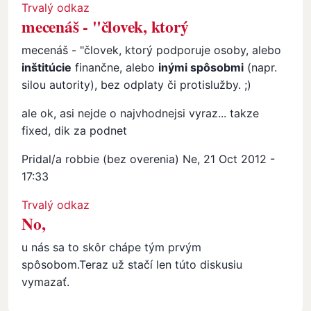
In reply to
Macenáš???
by
lol (bez overenia)
Trvalý odkaz
mecenáš - "človek, ktorý
mecenáš - "človek, ktorý podporuje osoby, alebo
inštitúcie
finančne, alebo
inými spôsobmi
(napr.
silou autority), bez odplaty či protislužby. ;)
ale ok, asi nejde o najvhodnejsi vyraz... takze
fixed, dik za podnet
Pridal/a
robbie (bez overenia)
Ne, 21 Oct 2012 -
17:33
In reply to
mecenáš - "človek, ktorý
by
Ján Ivančík
Trvalý odkaz
No,
u nás sa to skôr chápe tým prvým
spôsobom.Teraz už stačí len túto diskusiu
vymazať.