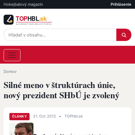
Skočiť na hlavný obsah
Hokejbalový magazín
Prihlásenie
Účet
Omrvinka
Domov
Silné meno v štruktúrach únie,
nový prezident SHbÚ je zvolený
21. Oct 2012
•
TOPhbl.sk
ČLÁNKY