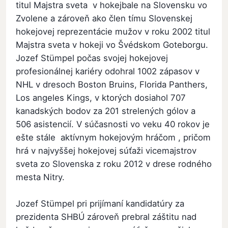
titul Majstra sveta v hokejbale na Slovensku vo
Zvolene a zároveň ako člen tímu Slovenskej
hokejovej reprezentácie mužov v roku 2002 titul
Majstra sveta v hokeji vo Švédskom Goteborgu.
Jozef Stümpel počas svojej hokejovej
profesionálnej kariéry odohral 1002 zápasov v
NHL v dresoch Boston Bruins, Florida Panthers,
Los angeles Kings, v ktorých dosiahol 707
kanadských bodov za 201 strelených gólov a
506 asistencií. V súčasnosti vo veku 40 rokov je
ešte stále aktívnym hokejovým hráčom , pričom
hrá v najvyššej hokejovej súťaži vicemajstrov
sveta zo Slovenska z roku 2012 v drese rodného
mesta Nitry.
Jozef Stümpel pri prijímaní kandidatúry za
prezidenta SHBÚ zároveň prebral záštitu nad