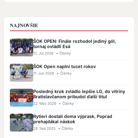
NAJNOVŠIE
ŠOK OPEN: Finále rozhodol jediný gól,
turnaj ovládli Esá
12. Jul 2026
•
Články
ŠOK Open naplní tucet rokov
11. Jun 2026
•
Články
Posledný krok zvládlo lepšie LG, do vitríny
Bratislavčanom pribudol ďalší titul
22. May 2026
•
Články
Rytieri dostali doma výprask, Poprad
prehajdákal náskok
28. Sep 2025
•
Články