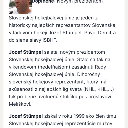
Doplnené
: Novým prezidentom
Slovenskej hokejbalovej únie je jeden z
historicky najlepších reprezentantov Slovenska
v ľadovom hokeji Jozef Stümpel. Pavol Demitra
do siene slávy ISBHF.
Jozef Stümpel
sa stal novým prezidentom
Slovenskej hokejbalovej únie. Stalo sa tak na
víkendovom (nedeľňajšom) zasadnutí Rady
Slovenskej hokejbalovej únie. Dlhoročný
slovenský hokejový reprezentant, ktorý má
skúsenosti z najlepších líg sveta (NHL, KHL,...)
tak preberie uvoľnenú stoličku po Jaroslavovi
Melíškovi.
Jozef Stümpel
získal v roku 1999 ako člen tímu
Slovenskej hokejbalovej reprezentácie mužov