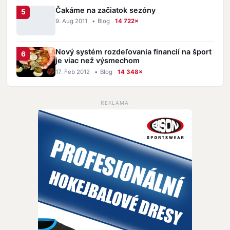
Čakáme na začiatok sezóny
9. Aug 2011
•
Blog
14 722×
Nový systém rozdeľovania financií na šport
je viac než výsmechom
17. Feb 2012
•
Blog
14 348×
REKLAMA