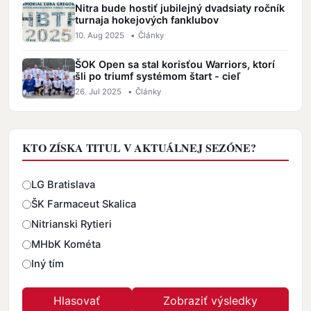
Nitra bude hostiť jubilejný dvadsiaty ročník
turnaja hokejových fanklubov
10. Aug 2025
•
Články
ŠOK Open sa stal korisťou Warriors, ktorí
šli po triumf systémom štart - cieľ
26. Jul 2025
•
Články
KTO ZÍSKA TITUL V AKTUÁLNEJ SEZÓNE?
Odpovede
LG Bratislava
ŠK Farmaceut Skalica
Nitrianski Rytieri
MHbK Kométa
Iný tím