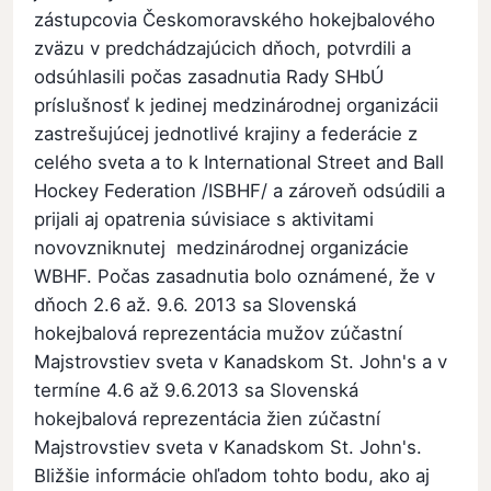
zástupcovia Českomoravského hokejbalového
zväzu v predchádzajúcich dňoch, potvrdili a
odsúhlasili počas zasadnutia Rady SHbÚ
príslušnosť k jedinej medzinárodnej organizácii
zastrešujúcej jednotlivé krajiny a federácie z
celého sveta a to k International Street and Ball
Hockey Federation /ISBHF/ a zároveň odsúdili a
prijali aj opatrenia súvisiace s aktivitami
novovzniknutej medzinárodnej organizácie
WBHF. Počas zasadnutia bolo oznámené, že v
dňoch 2.6 až. 9.6. 2013 sa Slovenská
hokejbalová reprezentácia mužov zúčastní
Majstrovstiev sveta v Kanadskom St. John's a v
termíne 4.6 až 9.6.2013 sa Slovenská
hokejbalová reprezentácia žien zúčastní
Majstrovstiev sveta v Kanadskom St. John's.
Bližšie informácie ohľadom tohto bodu, ako aj