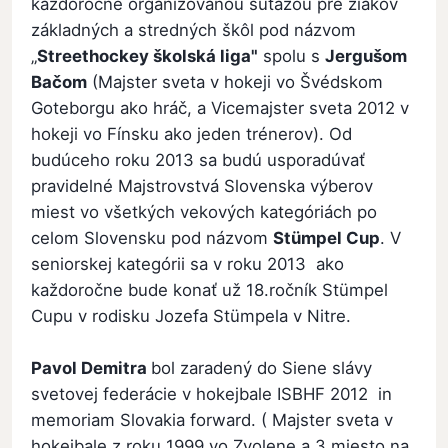
každoročne organizovanou súťažou pre žiakov
základných a stredných škôl pod názvom
„
Streethockey školská liga"
spolu s
Jergušom
Bačom
(Majster sveta v hokeji vo Švédskom
Goteborgu ako hráč, a Vicemajster sveta 2012 v
hokeji vo Fínsku ako jeden trénerov). Od
budúceho roku 2013 sa budú usporadúvať
pravidelné Majstrovstvá Slovenska výberov
miest vo všetkých vekových kategóriách po
celom Slovensku pod názvom
Stümpel Cup
. V
seniorskej kategórii sa v roku 2013 ako
každoročne bude konať už 18.ročník Stümpel
Cupu v rodisku Jozefa Stümpela v Nitre.
Pavol Demitra
bol zaradený do Siene slávy
svetovej federácie v hokejbale ISBHF 2012 in
memoriam Slovakia forward. ( Majster sveta v
hokejbale z roku 1999 vo Zvolene a 3.miesto na