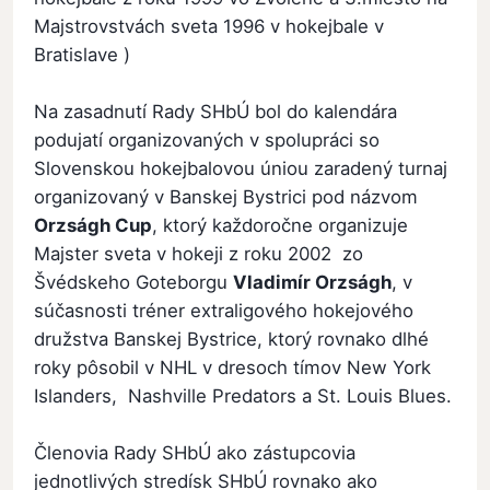
Majstrovstvách sveta 1996 v hokejbale v
Bratislave )
Na zasadnutí Rady SHbÚ bol do kalendára
podujatí organizovaných v spolupráci so
Slovenskou hokejbalovou úniou zaradený turnaj
organizovaný v Banskej Bystrici pod názvom
Orzságh Cup
, ktorý každoročne organizuje
Majster sveta v hokeji z roku 2002 zo
Švédskeho Goteborgu
Vladimír Orzságh
, v
súčasnosti tréner extraligového hokejového
družstva Banskej Bystrice, ktorý rovnako dlhé
roky pôsobil v NHL v dresoch tímov New York
Islanders, Nashville Predators a St. Louis Blues.
Členovia Rady SHbÚ ako zástupcovia
jednotlivých stredísk SHbÚ rovnako ako