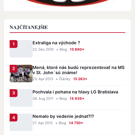
NAJČÍTANEJŠIE
Extraliga na východe ?
22. Dec 2010
•
Blog
15 890×
Mená, ktoré nás budú reprezentovať na MS
v St. John´sú známe!
23. Apr 2013
•
Články
15 263×
Pochvala i pohana na hlavy LG Bratislava
28. Aug 2011
•
Blog
14 936×
Nemalo by vedenie jednat?!?
27. Apr 2012
•
Blog
14 750×