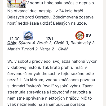
V sobotu hokejbalu počasie neprialo.
Na otvárací duel nastúpili v 24.kole hráči
Belasých proti Gorazdu. Zdecimovaná zostava
hostí nedokázala udržať Belasých na uzde.
SV
12:00
17:1
Góly
:
Sýkora 4, Beták 3, Civáň 3, Ratulovský 3,
GORAZD
BELASÍ
Marián Tvrdoň 2, Varga 2 - Civáň
SV. v sobotu predviedol svoj azda nahorší výkon
v klubovej histórií. Tak krutú prehru hráči v
červeno-čiernych dresoch v tejto sezóne ešte
nezažili. Na klzkom, vodou zmáčanom povrchu
si domáci "vykorčuľovali" vysokú výhru. Záver
stretnutia sprevádzala i zbytočná nervozita a
nemistne správanie niektorých hráčov. Nič to
však nezmenilo na zahambujúcej porážke