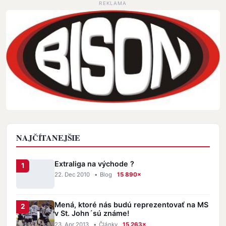
REKLAMA
NAJČÍTANEJŠIE
Extraliga na východe ?
22. Dec 2010
•
Blog
15 890×
Mená, ktoré nás budú reprezentovať na MS
v St. John´sú známe!
23. Apr 2013
•
Články
15 263×