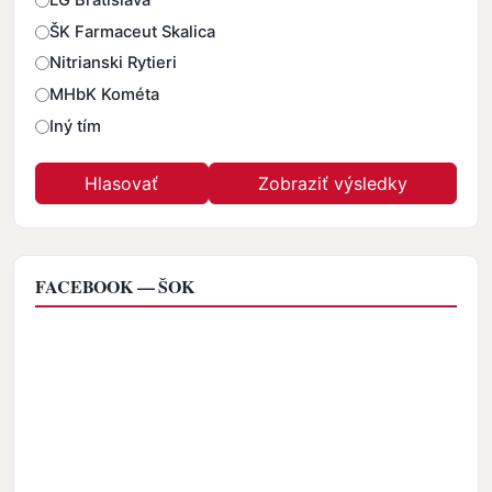
LG Bratislava
ŠK Farmaceut Skalica
Nitrianski Rytieri
MHbK Kométa
Iný tím
FACEBOOK — ŠOK