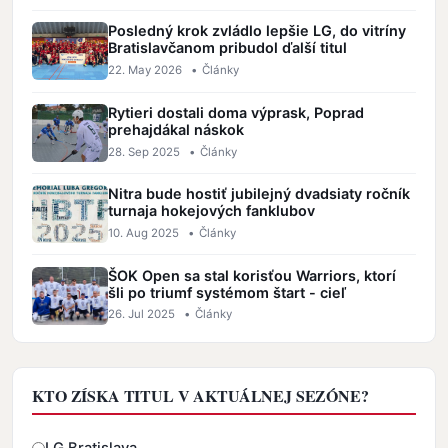
Posledný krok zvládlo lepšie LG, do vitríny
Bratislavčanom pribudol ďalší titul
22. May 2026
•
Články
Rytieri dostali doma výprask, Poprad
prehajdákal náskok
28. Sep 2025
•
Články
Nitra bude hostiť jubilejný dvadsiaty ročník
turnaja hokejových fanklubov
10. Aug 2025
•
Články
ŠOK Open sa stal korisťou Warriors, ktorí
šli po triumf systémom štart - cieľ
26. Jul 2025
•
Články
KTO ZÍSKA TITUL V AKTUÁLNEJ SEZÓNE?
Odpovede