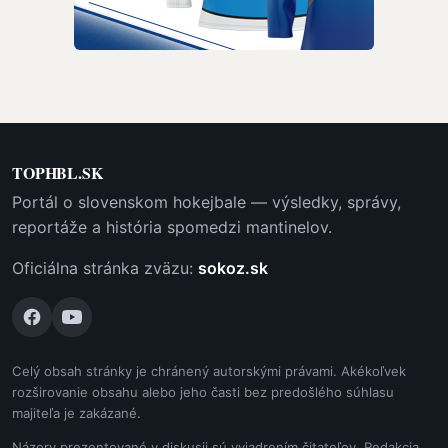
TOPHBL.SK
Portál o slovenskom hokejbale — výsledky, správy,
reportáže a história spomedzi mantinelov.
Oficiálna stránka zväzu:
sokoz.sk
Celý obsah stránky je chránený autorskými právami. Akékoľvek
rozširovanie obsahu alebo jeho časti bez predošlého súhlasu
majiteľa je zakázané.
Názory prezentované v diskusii sú vyjadrením čitateľov. Redakcia