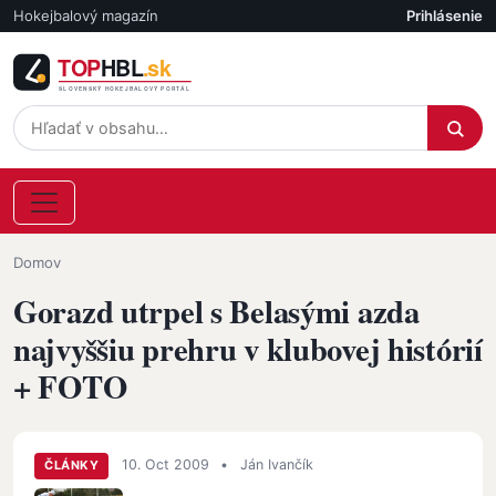
Skočiť na hlavný obsah
Hokejbalový magazín
Prihlásenie
Účet
Omrvinka
Domov
Gorazd utrpel s Belasými azda
najvyššiu prehru v klubovej histórií
+ FOTO
10. Oct 2009
•
Ján Ivančík
ČLÁNKY