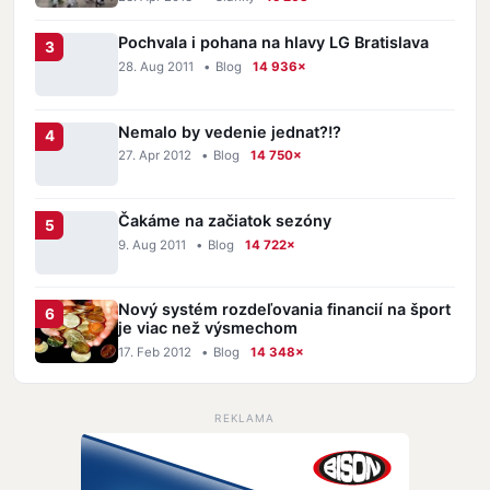
Pochvala i pohana na hlavy LG Bratislava
28. Aug 2011
•
Blog
14 936×
Nemalo by vedenie jednat?!?
27. Apr 2012
•
Blog
14 750×
Čakáme na začiatok sezóny
9. Aug 2011
•
Blog
14 722×
Nový systém rozdeľovania financií na šport
je viac než výsmechom
17. Feb 2012
•
Blog
14 348×
REKLAMA