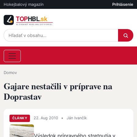
Skočiť na hlavný obsah
Hokejbalový magazín
Prihlásenie
Účet
Omrvinka
Domov
Gajare nestačili v príprave na
Doprastav
22. Aug 2010
•
Ján Ivančík
ČLÁNKY
Výsledok prípravného stretnutia v