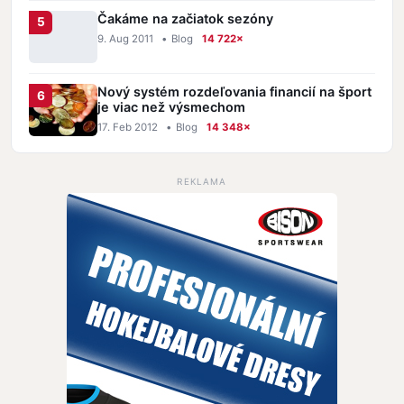
Čakáme na začiatok sezóny
9. Aug 2011
•
Blog
14 722×
Nový systém rozdeľovania financií na šport
je viac než výsmechom
17. Feb 2012
•
Blog
14 348×
REKLAMA