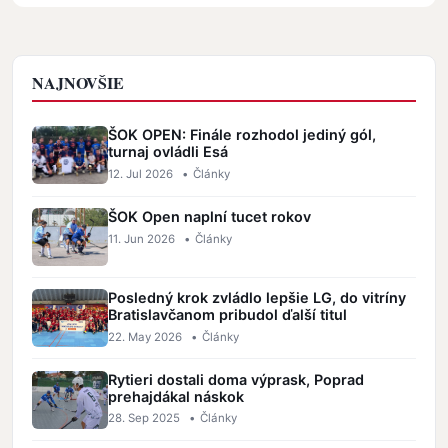
NAJNOVŠIE
ŠOK OPEN: Finále rozhodol jediný gól,
turnaj ovládli Esá
12. Jul 2026
•
Články
ŠOK Open naplní tucet rokov
11. Jun 2026
•
Články
Posledný krok zvládlo lepšie LG, do vitríny
Bratislavčanom pribudol ďalší titul
22. May 2026
•
Články
Rytieri dostali doma výprask, Poprad
prehajdákal náskok
28. Sep 2025
•
Články