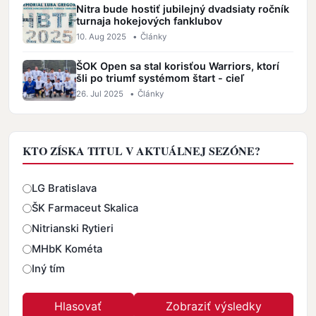
Nitra bude hostiť jubilejný dvadsiaty ročník
turnaja hokejových fanklubov
10. Aug 2025
•
Články
ŠOK Open sa stal korisťou Warriors, ktorí
šli po triumf systémom štart - cieľ
26. Jul 2025
•
Články
KTO ZÍSKA TITUL V AKTUÁLNEJ SEZÓNE?
Odpovede
LG Bratislava
ŠK Farmaceut Skalica
Nitrianski Rytieri
MHbK Kométa
Iný tím