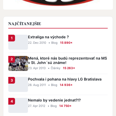
NAJČÍTANEJŠIE
Extraliga na východe ?
22. Dec 2010
•
Blog
15 890×
Mená, ktoré nás budú reprezentovať na MS
v St. John´sú známe!
23. Apr 2013
•
Články
15 263×
Pochvala i pohana na hlavy LG Bratislava
28. Aug 2011
•
Blog
14 936×
Nemalo by vedenie jednat?!?
27. Apr 2012
•
Blog
14 750×