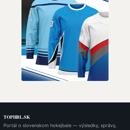
TOPHBL.SK
Portál o slovenskom hokejbale — výsledky, správy,