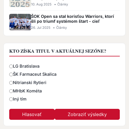
10. Aug 2025
•
Články
ŠOK Open sa stal korisťou Warriors, ktorí
šli po triumf systémom štart - cieľ
26. Jul 2025
•
Články
KTO ZÍSKA TITUL V AKTUÁLNEJ SEZÓNE?
Odpovede
LG Bratislava
ŠK Farmaceut Skalica
Nitrianski Rytieri
MHbK Kométa
Iný tím