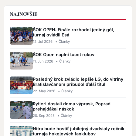
NAJNOVŠIE
ŠOK OPEN: Finále rozhodol jediný gól,
turnaj ovládli Esá
12. Jul 2026
•
Články
ŠOK Open naplní tucet rokov
11. Jun 2026
•
Články
Posledný krok zvládlo lepšie LG, do vitríny
Bratislavčanom pribudol ďalší titul
22. May 2026
•
Články
Rytieri dostali doma výprask, Poprad
prehajdákal náskok
28. Sep 2025
•
Články
Nitra bude hostiť jubilejný dvadsiaty ročník
turnaja hokejových fanklubov