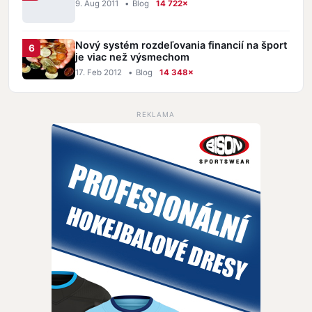
9. Aug 2011
•
Blog
14 722×
Nový systém rozdeľovania financií na šport
je viac než výsmechom
17. Feb 2012
•
Blog
14 348×
REKLAMA