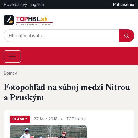
Skočiť na hlavný obsah
Hokejbalový magazín
Prihlásenie
Účet
Omrvinka
Domov
Fotopohľad na súboj medzi Nitrou
a Pruským
27. Mar 2018
•
TOPhbl.sk
ČLÁNKY