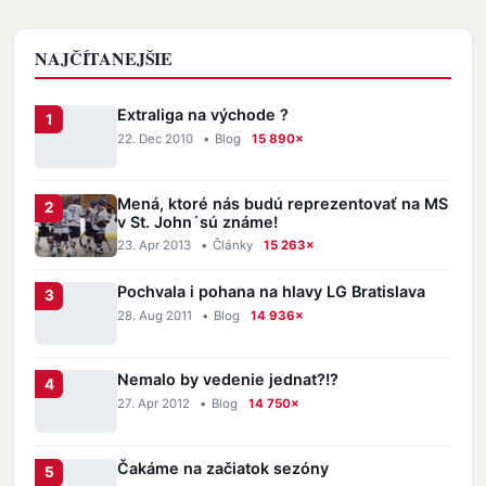
NAJČÍTANEJŠIE
Extraliga na východe ?
22. Dec 2010
•
Blog
15 890×
Mená, ktoré nás budú reprezentovať na MS
v St. John´sú známe!
23. Apr 2013
•
Články
15 263×
Pochvala i pohana na hlavy LG Bratislava
28. Aug 2011
•
Blog
14 936×
Nemalo by vedenie jednat?!?
27. Apr 2012
•
Blog
14 750×
Čakáme na začiatok sezóny