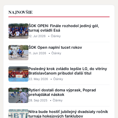
NAJNOVŠIE
ŠOK OPEN: Finále rozhodol jediný gól,
turnaj ovládli Esá
12. Jul 2026
•
Články
ŠOK Open naplní tucet rokov
11. Jun 2026
•
Články
Posledný krok zvládlo lepšie LG, do vitríny
Bratislavčanom pribudol ďalší titul
22. May 2026
•
Články
Rytieri dostali doma výprask, Poprad
prehajdákal náskok
28. Sep 2025
•
Články
Nitra bude hostiť jubilejný dvadsiaty ročník
turnaja hokejových fanklubov