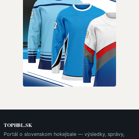
TOPHBL.SK
Portál o slovenskom hokejbale — výsledky, správy,