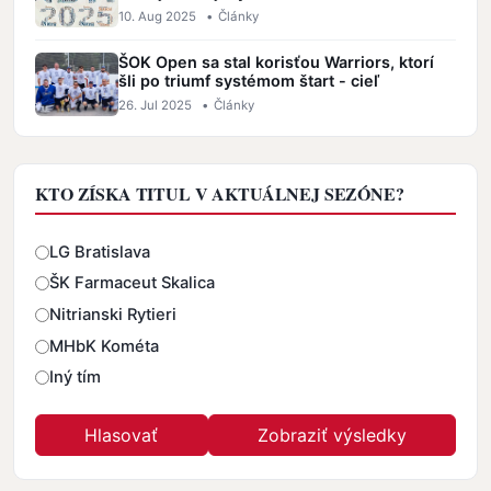
10. Aug 2025
•
Články
ŠOK Open sa stal korisťou Warriors, ktorí
šli po triumf systémom štart - cieľ
26. Jul 2025
•
Články
KTO ZÍSKA TITUL V AKTUÁLNEJ SEZÓNE?
Odpovede
LG Bratislava
ŠK Farmaceut Skalica
Nitrianski Rytieri
MHbK Kométa
Iný tím