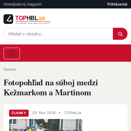
Skočiť na hlavný obsah
Hokejbalový magazín
Prihlásenie
Účet
Omrvinka
Domov
Fotopohľad na súboj medzi
Kežmarkom a Martinom
29. Nov 2016
•
TOPhbl.sk
ČLÁNKY