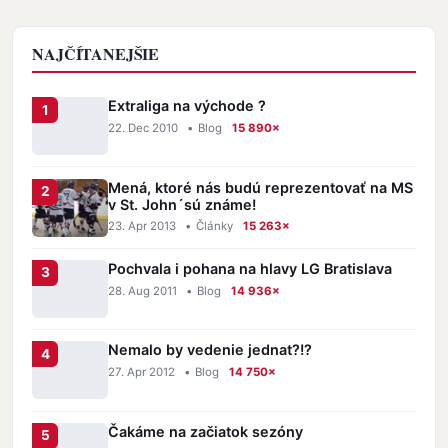
NAJČÍTANEJŠIE
Extraliga na východe ?
22. Dec 2010
•
Blog
15 890×
Mená, ktoré nás budú reprezentovať na MS
v St. John´sú známe!
23. Apr 2013
•
Články
15 263×
Pochvala i pohana na hlavy LG Bratislava
28. Aug 2011
•
Blog
14 936×
Nemalo by vedenie jednat?!?
27. Apr 2012
•
Blog
14 750×
Čakáme na začiatok sezóny