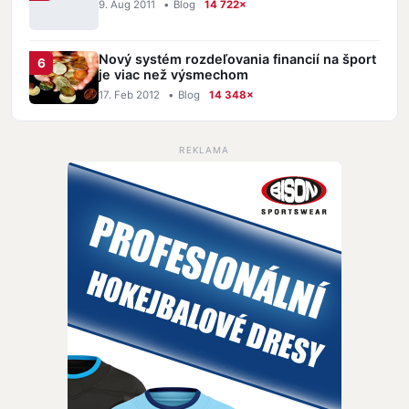
9. Aug 2011
•
Blog
14 722×
Nový systém rozdeľovania financií na šport
je viac než výsmechom
17. Feb 2012
•
Blog
14 348×
REKLAMA