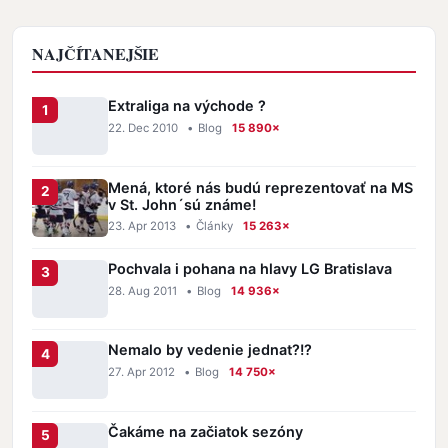
NAJČÍTANEJŠIE
Extraliga na východe ?
22. Dec 2010
•
Blog
15 890×
Mená, ktoré nás budú reprezentovať na MS
v St. John´sú známe!
23. Apr 2013
•
Články
15 263×
Pochvala i pohana na hlavy LG Bratislava
28. Aug 2011
•
Blog
14 936×
Nemalo by vedenie jednat?!?
27. Apr 2012
•
Blog
14 750×
Čakáme na začiatok sezóny