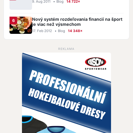
9. Aug 2011
•
Blog
14 722×
Nový systém rozdeľovania financií na šport
je viac než výsmechom
17. Feb 2012
•
Blog
14 348×
REKLAMA