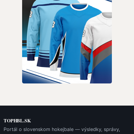
TOPHBL.SK
Portál o slovenskom hokejbale — výsledky, správy,