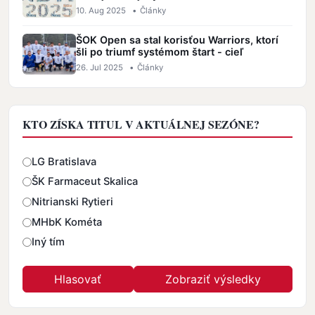
10. Aug 2025
•
Články
ŠOK Open sa stal korisťou Warriors, ktorí
šli po triumf systémom štart - cieľ
26. Jul 2025
•
Články
KTO ZÍSKA TITUL V AKTUÁLNEJ SEZÓNE?
Odpovede
LG Bratislava
ŠK Farmaceut Skalica
Nitrianski Rytieri
MHbK Kométa
Iný tím