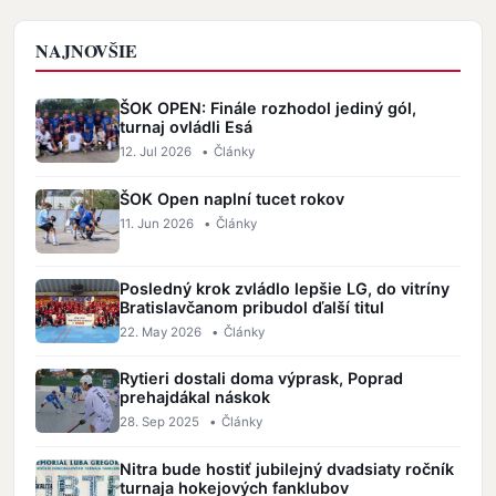
NAJNOVŠIE
ŠOK OPEN: Finále rozhodol jediný gól,
turnaj ovládli Esá
12. Jul 2026
•
Články
ŠOK Open naplní tucet rokov
11. Jun 2026
•
Články
Posledný krok zvládlo lepšie LG, do vitríny
Bratislavčanom pribudol ďalší titul
22. May 2026
•
Články
Rytieri dostali doma výprask, Poprad
prehajdákal náskok
28. Sep 2025
•
Články
Nitra bude hostiť jubilejný dvadsiaty ročník
turnaja hokejových fanklubov