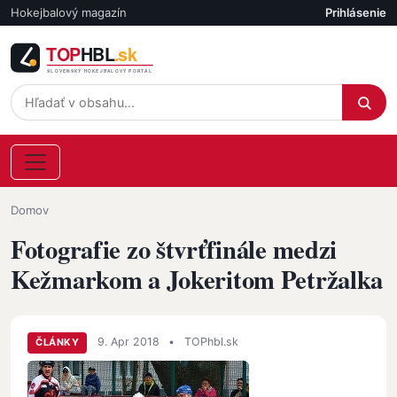
Skočiť na hlavný obsah
Hokejbalový magazín
Prihlásenie
Účet
Omrvinka
Domov
Fotografie zo štvrťfinále medzi
Kežmarkom a Jokeritom Petržalka
9. Apr 2018
•
TOPhbl.sk
ČLÁNKY