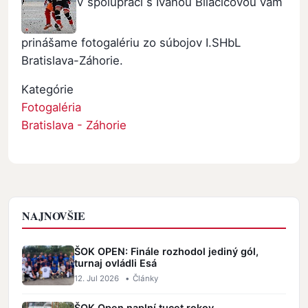
V spolupráci s Ivanou Bilačičovou vám
prinášame fotogalériu zo súbojov I.SHbL
Bratislava-Záhorie.
Kategórie
Fotogaléria
Bratislava - Záhorie
NAJNOVŠIE
ŠOK OPEN: Finále rozhodol jediný gól,
turnaj ovládli Esá
12. Jul 2026
•
Články
ŠOK Open naplní tucet rokov