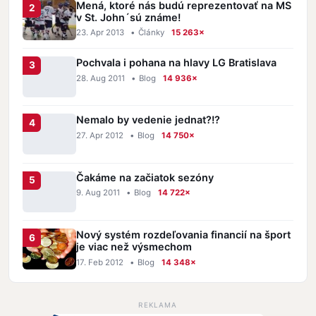
Mená, ktoré nás budú reprezentovať na MS
v St. John´sú známe!
23. Apr 2013
•
Články
15 263×
Pochvala i pohana na hlavy LG Bratislava
28. Aug 2011
•
Blog
14 936×
Nemalo by vedenie jednat?!?
27. Apr 2012
•
Blog
14 750×
Čakáme na začiatok sezóny
9. Aug 2011
•
Blog
14 722×
Nový systém rozdeľovania financií na šport
je viac než výsmechom
17. Feb 2012
•
Blog
14 348×
REKLAMA