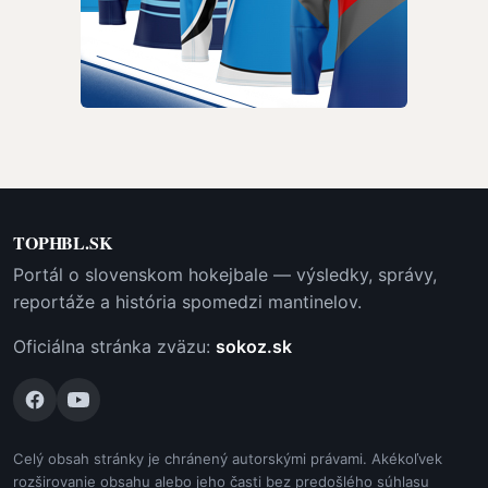
TOPHBL.SK
Portál o slovenskom hokejbale — výsledky, správy,
reportáže a história spomedzi mantinelov.
Oficiálna stránka zväzu:
sokoz.sk
Celý obsah stránky je chránený autorskými právami. Akékoľvek
rozširovanie obsahu alebo jeho časti bez predošlého súhlasu