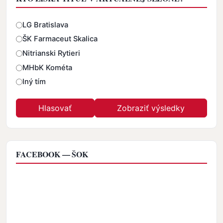
Odpovede
LG Bratislava
ŠK Farmaceut Skalica
Nitrianski Rytieri
MHbK Kométa
Iný tím
FACEBOOK — ŠOK