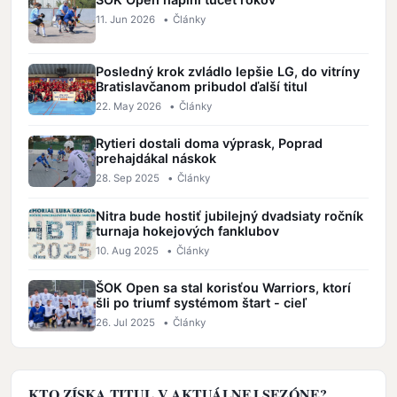
11. Jun 2026
•
Články
Posledný krok zvládlo lepšie LG, do vitríny
Bratislavčanom pribudol ďalší titul
22. May 2026
•
Články
Rytieri dostali doma výprask, Poprad
prehajdákal náskok
28. Sep 2025
•
Články
Nitra bude hostiť jubilejný dvadsiaty ročník
turnaja hokejových fanklubov
10. Aug 2025
•
Články
ŠOK Open sa stal korisťou Warriors, ktorí
šli po triumf systémom štart - cieľ
26. Jul 2025
•
Články
KTO ZÍSKA TITUL V AKTUÁLNEJ SEZÓNE?