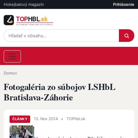
Skočiť na hlavný obsah
Hokejbalový magazín
Prihlásenie
Účet
Omrvinka
Domov
Fotogaléria zo súbojov I.SHbL
Bratislava-Záhorie
13. Nov 2014
•
TOPhbl.sk
ČLÁNKY