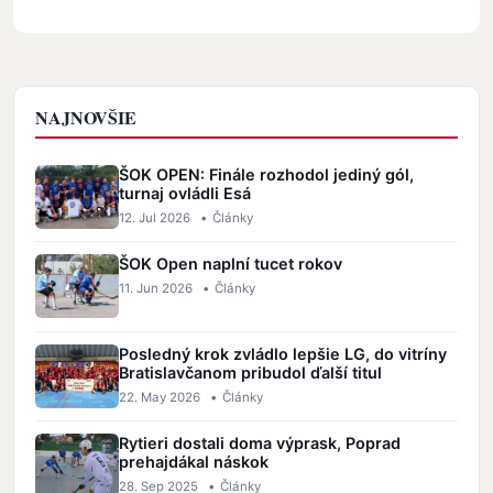
NAJNOVŠIE
ŠOK OPEN: Finále rozhodol jediný gól,
turnaj ovládli Esá
12. Jul 2026
•
Články
ŠOK Open naplní tucet rokov
11. Jun 2026
•
Články
Posledný krok zvládlo lepšie LG, do vitríny
Bratislavčanom pribudol ďalší titul
22. May 2026
•
Články
Rytieri dostali doma výprask, Poprad
prehajdákal náskok
28. Sep 2025
•
Články