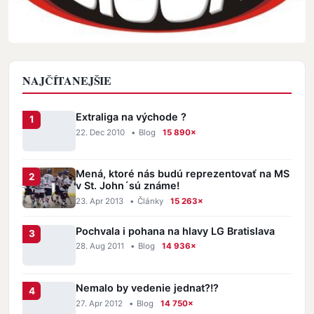
NAJČÍTANEJŠIE
Extraliga na východe ?
22. Dec 2010
•
Blog
15 890×
Mená, ktoré nás budú reprezentovať na MS
v St. John´sú známe!
23. Apr 2013
•
Články
15 263×
Pochvala i pohana na hlavy LG Bratislava
28. Aug 2011
•
Blog
14 936×
Nemalo by vedenie jednat?!?
27. Apr 2012
•
Blog
14 750×