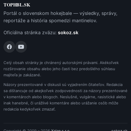
TOPHBL.SK
Portál o slovenskom hokejbale — výsledky, správy,
reportáže a história spomedzi mantinelov.
Oficiálna stránka zväzu:
sokoz.sk
Celý obsah stránky je chránený autorskými právami. Akékoľvek
rozširovanie obsahu alebo jeho časti bez predošlého súhlasu
majiteľa je zakázané.
Názory prezentované v diskusii sú vyjadrením čitateľov. Redakcia
sa dištancuje od akejkoľvek zodpovednosti za názory prezentované
v komentároch alebo blogoch. Neslušné, vulgárne, rasistické alebo
inak hanebné, či urážlivé komentáre alebo urážanie osôb môže
redakcia kedykoľvek zmazať.
Copyright © 2009 – 2026
Xalan s.r.o.
sokoz.sk