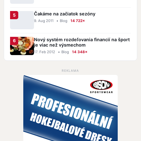
Čakáme na začiatok sezóny
9. Aug 2011
•
Blog
14 722×
Nový systém rozdeľovania financií na šport
je viac než výsmechom
17. Feb 2012
•
Blog
14 348×
REKLAMA