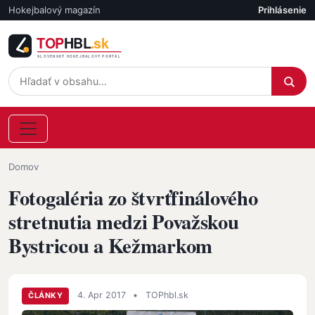
Skočiť na hlavný obsah
Hokejbalový magazín
Prihlásenie
Účet
Omrvinka
Domov
Fotogaléria zo štvrťfinálového
stretnutia medzi Považskou
Bystricou a Kežmarkom
4. Apr 2017
•
TOPhbl.sk
ČLÁNKY