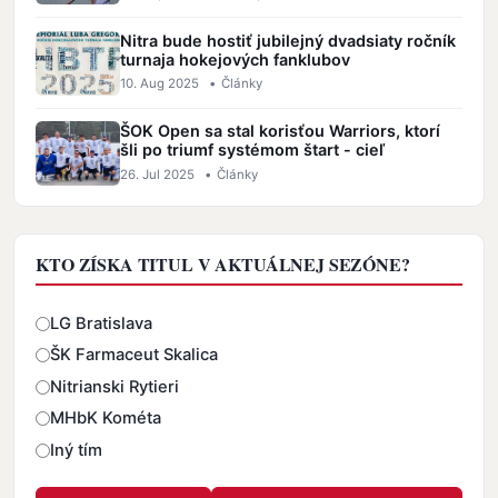
Nitra bude hostiť jubilejný dvadsiaty ročník
turnaja hokejových fanklubov
10. Aug 2025
•
Články
ŠOK Open sa stal korisťou Warriors, ktorí
šli po triumf systémom štart - cieľ
26. Jul 2025
•
Články
KTO ZÍSKA TITUL V AKTUÁLNEJ SEZÓNE?
Odpovede
LG Bratislava
ŠK Farmaceut Skalica
Nitrianski Rytieri
MHbK Kométa
Iný tím