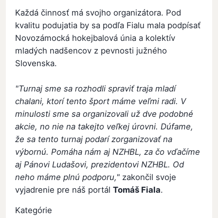
Každá činnosť má svojho organizátora. Pod
kvalitu podujatia by sa podľa Fialu mala podpísať
Novozámocká hokejbalová únia a kolektív
mladých nadšencov z pevnosti južného
Slovenska.
"Turnaj sme sa rozhodli spraviť traja mladí
chalani, ktorí tento šport máme veľmi radi. V
minulosti sme sa organizovali už dve podobné
akcie, no nie na takejto veľkej úrovni. Dúfame,
že sa tento turnaj podarí zorganizovať na
výbornú. Pomáha nám aj NZHBL, za čo vďačíme
aj Pánovi Ludašovi, prezidentovi NZHBL. Od
neho máme plnú podporu,"
zakončil svoje
vyjadrenie pre náš portál
Tomáš Fiala
.
Kategórie