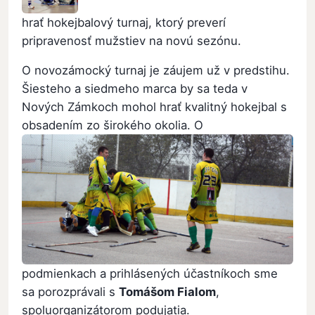
hrať hokejbalový turnaj, ktorý preverí
pripravenosť mužstiev na novú sezónu.
O novozámocký turnaj je záujem už v predstihu.
Šiesteho a siedmeho marca by sa teda v
Nových Zámkoch mohol hrať kvalitný hokejbal s
obsadením zo širokého okolia. O
podmienkach a prihlásených účastníkoch sme
sa porozprávali s
Tomášom Fialom
,
spoluorganizátorom podujatia.