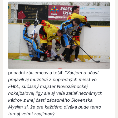
prípadní záujemcovia tešiť. "
Záujem o účasť
prejavili aj mužstvá z popredných miest vo
FHbL, súčasný majster Novozámockej
hokejbalovej ligy ale aj veľa zatiaľ neznámych
kádrov z inej časti západného Slovenska.
Myslím si, že pre každého diváka bude tento
turnaj veľmi zaujímavý."