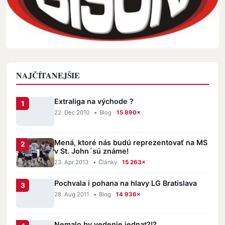
NAJČÍTANEJŠIE
Extraliga na východe ?
22. Dec 2010
•
Blog
15 890×
Mená, ktoré nás budú reprezentovať na MS
v St. John´sú známe!
23. Apr 2013
•
Články
15 263×
Pochvala i pohana na hlavy LG Bratislava
28. Aug 2011
•
Blog
14 936×
Nemalo by vedenie jednat?!?