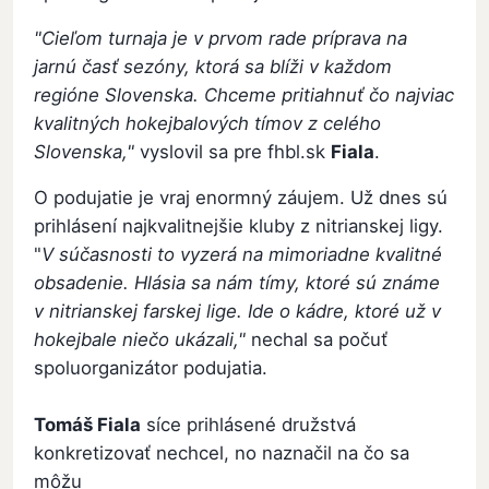
"Cieľom turnaja je v prvom rade príprava na
jarnú časť sezóny, ktorá sa blíži v každom
regióne Slovenska. Chceme pritiahnuť čo najviac
kvalitných hokejbalových tímov z celého
Slovenska,"
vyslovil sa pre fhbl.sk
Fiala
.
O podujatie je vraj enormný záujem. Už dnes sú
prihlásení najkvalitnejšie kluby z nitrianskej ligy.
"
V súčasnosti to vyzerá na mimoriadne kvalitné
obsadenie. Hlásia sa nám tímy, ktoré sú známe
v nitrianskej farskej lige. Ide o kádre, ktoré už v
hokejbale niečo ukázali,"
nechal sa počuť
spoluorganizátor podujatia.
Tomáš Fiala
síce prihlásené družstvá
konkretizovať nechcel, no naznačil na čo sa
môžu