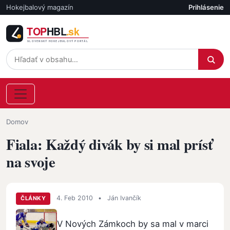
Skočiť na hlavný obsah
Hokejbalový magazín
Prihlásenie
Účet
Omrvinka
Domov
Fiala: Každý divák by si mal prísť
na svoje
4. Feb 2010
•
Ján Ivančík
ČLÁNKY
V Nových Zámkoch by sa mal v marci