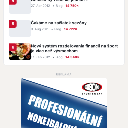
27. Apr 2012
•
Blog
14 750×
Čakáme na začiatok sezóny
9. Aug 2011
•
Blog
14 722×
Nový systém rozdeľovania financií na šport
je viac než výsmechom
17. Feb 2012
•
Blog
14 348×
REKLAMA