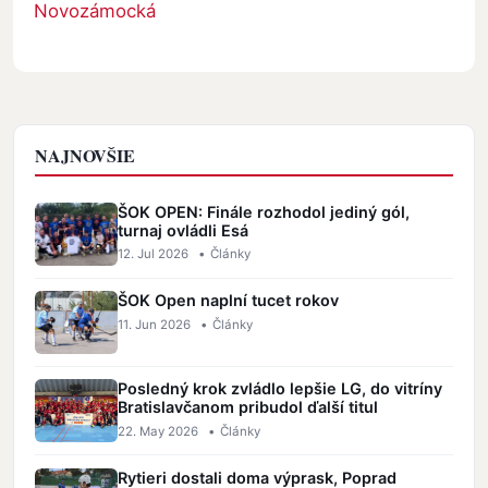
Novozámocká
NAJNOVŠIE
ŠOK OPEN: Finále rozhodol jediný gól,
turnaj ovládli Esá
12. Jul 2026
•
Články
ŠOK Open naplní tucet rokov
11. Jun 2026
•
Články
Posledný krok zvládlo lepšie LG, do vitríny
Bratislavčanom pribudol ďalší titul
22. May 2026
•
Články
Rytieri dostali doma výprask, Poprad