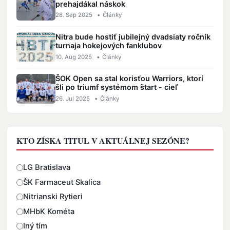
prehajdákal náskok
28. Sep 2025
•
Články
Nitra bude hostiť jubilejný dvadsiaty ročník
turnaja hokejových fanklubov
10. Aug 2025
•
Články
ŠOK Open sa stal korisťou Warriors, ktorí
šli po triumf systémom štart - cieľ
26. Jul 2025
•
Články
KTO ZÍSKA TITUL V AKTUÁLNEJ SEZÓNE?
Odpovede
LG Bratislava
ŠK Farmaceut Skalica
Nitrianski Rytieri
MHbK Kométa
Iný tím