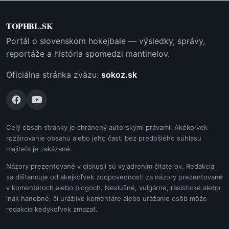
TOPHBL.SK
Portál o slovenskom hokejbale — výsledky, správy,
reportáže a história spomedzi mantinelov.
Oficiálna stránka zväzu:
sokoz.sk
Celý obsah stránky je chránený autorskými právami. Akékoľvek
rozširovanie obsahu alebo jeho časti bez predošlého súhlasu
majiteľa je zakázané.
Názory prezentované v diskusii sú vyjadrením čitateľov. Redakcia
sa dištancuje od akejkoľvek zodpovednosti za názory prezentované
v komentároch alebo blogoch. Neslušné, vulgárne, rasistické alebo
inak hanebné, či urážlivé komentáre alebo urážanie osôb môže
redakcia kedykoľvek zmazať.