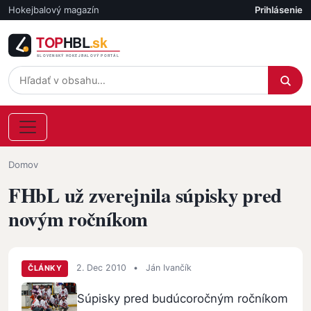
Skočiť na hlavný obsah
Hokejbalový magazín
Prihlásenie
Účet
Omrvinka
Domov
FHbL už zverejnila súpisky pred
novým ročníkom
2. Dec 2010
•
Ján Ivančík
ČLÁNKY
Súpisky pred budúcoročným ročníkom