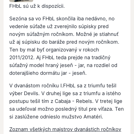
FHbL sú už k dispozícii.
Sezóna sa vo FHbL skončila iba nedávno, no
vedenie súťaže už zverejnilo súpisky pred
novým súťažným ročníkom. Možné je stiahnuť
už aj súpisku do baráže pred novým ročníkom.
Ten by mal byť organizovaný v rokoch
2011/2012. Aj FHbL teda prejde na tradičný
súťažný model hraný jeseň - jar, na rozdiel od
doterajšieho dormátu jar - jeseň.
V dvanástom ročníku I.FHbL sa z triumfu tešil
výber Devils. V druhej lige sa z triumfu a istého
postupu tešil tím z Cabaja - Rebels. V tretej lige
sa udeľoval možno posledný titul pre víťaza. Ten
si zaslúžene odnieslo mužstvo Amatéri.
Zoznam všetkých majstrov dvanástich ročníkov