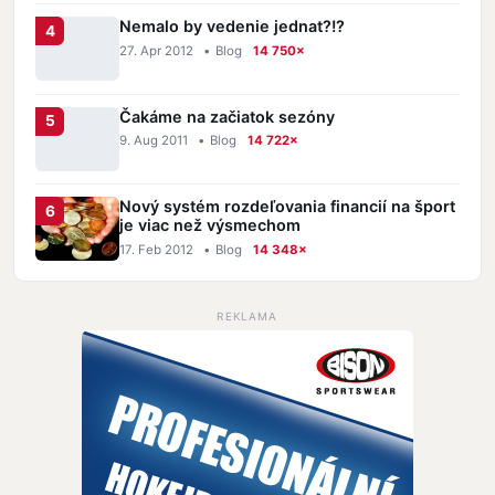
Nemalo by vedenie jednat?!?
27. Apr 2012
•
Blog
14 750×
Čakáme na začiatok sezóny
9. Aug 2011
•
Blog
14 722×
Nový systém rozdeľovania financií na šport
je viac než výsmechom
17. Feb 2012
•
Blog
14 348×
REKLAMA