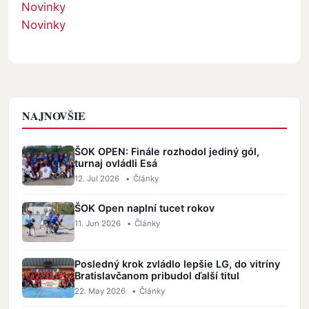
Novinky
Novinky
NAJNOVŠIE
ŠOK OPEN: Finále rozhodol jediný gól,
turnaj ovládli Esá
12. Jul 2026
•
Články
ŠOK Open naplní tucet rokov
11. Jun 2026
•
Články
Posledný krok zvládlo lepšie LG, do vitríny
Bratislavčanom pribudol ďalší titul
22. May 2026
•
Články