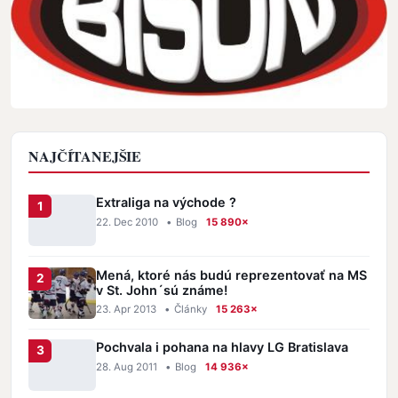
NAJČÍTANEJŠIE
Extraliga na východe ?
22. Dec 2010
•
Blog
15 890×
Mená, ktoré nás budú reprezentovať na MS
v St. John´sú známe!
23. Apr 2013
•
Články
15 263×
Pochvala i pohana na hlavy LG Bratislava
28. Aug 2011
•
Blog
14 936×