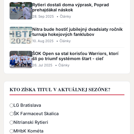
Rytieri dostali doma výprask, Poprad
prehajdákal náskok
28. Sep 2025
•
Články
Nitra bude hostiť jubilejný dvadsiaty ročník
turnaja hokejových fanklubov
10. Aug 2025
•
Články
ŠOK Open sa stal korisťou Warriors, ktorí
šli po triumf systémom štart - cieľ
26. Jul 2025
•
Články
KTO ZÍSKA TITUL V AKTUÁLNEJ SEZÓNE?
Odpovede
LG Bratislava
ŠK Farmaceut Skalica
Nitrianski Rytieri
MHbK Kométa