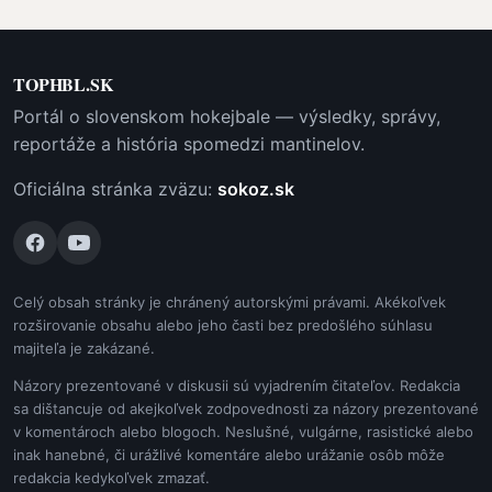
TOPHBL.SK
Portál o slovenskom hokejbale — výsledky, správy,
reportáže a história spomedzi mantinelov.
Oficiálna stránka zväzu:
sokoz.sk
Celý obsah stránky je chránený autorskými právami. Akékoľvek
rozširovanie obsahu alebo jeho časti bez predošlého súhlasu
majiteľa je zakázané.
Názory prezentované v diskusii sú vyjadrením čitateľov. Redakcia
sa dištancuje od akejkoľvek zodpovednosti za názory prezentované
v komentároch alebo blogoch. Neslušné, vulgárne, rasistické alebo
inak hanebné, či urážlivé komentáre alebo urážanie osôb môže
redakcia kedykoľvek zmazať.