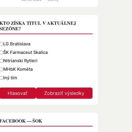
KTO ZÍSKA TITUL V AKTUÁLNEJ
SEZÓNE?
Odpovede
LG Bratislava
ŠK Farmaceut Skalica
Nitrianski Rytieri
MHbK Kométa
Iný tím
FACEBOOK — ŠOK