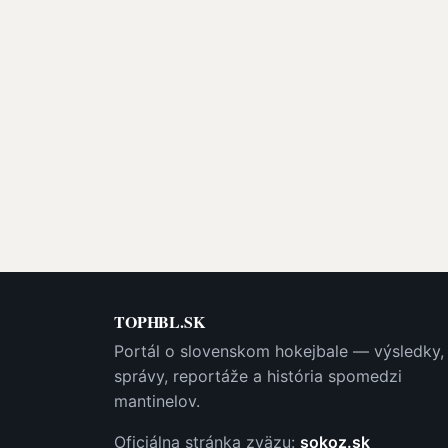
TOPHBL.SK
Portál o slovenskom hokejbale — výsledky,
správy, reportáže a história spomedzi
mantinelov.
Oficiálna stránka zväzu:
sokoz.sk