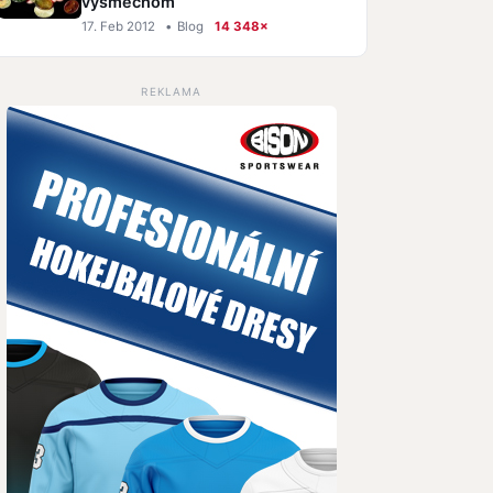
výsmechom
17. Feb 2012
•
Blog
14 348×
REKLAMA