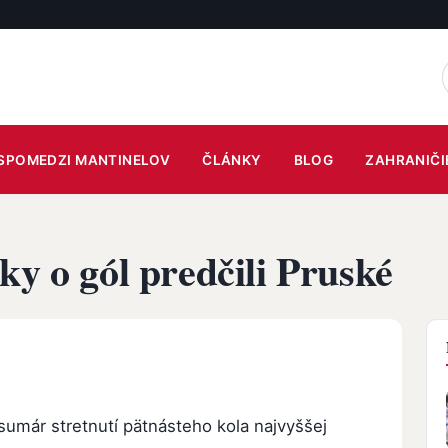
SPOMEDZI MANTINELOV
ČLÁNKY
BLOG
ZAHRANIČI
ky o gól predčili Pruské
umár stretnutí pätnásteho kola najvyššej