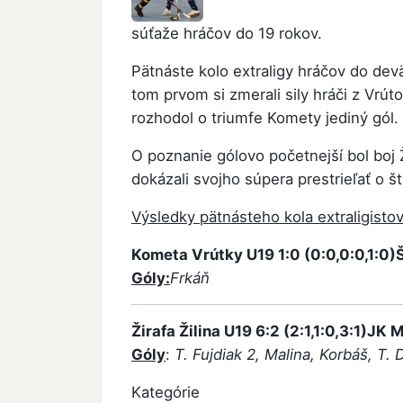
súťaže hráčov do 19 rokov.
Pätnáste kolo extraligy hráčov do devä
tom prvom si zmerali sily hráči z Vr
rozhodol o triumfe Komety jediný gól.
O poznanie gólovo početnejší bol boj 
dokázali svojho súpera prestrieľať o š
Výsledky pätnásteho kola extraligisto
Kometa Vrútky U19
1:0
(0:0,0:0,1:0)
Góly:
Frkáň
Žirafa Žilina U19
6:2
(2:1,1:0,3:1)
JK M
Góly
:
T. Fujdiak 2, Malina, Korbáš, T.
Kategórie