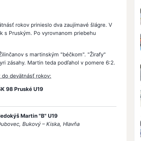
tnásť rokov prinieslo dva zaujímavé šlágre. V
útok s Pruským. Po vyrovnanom priebehu
Žilinčanov s martinským "béčkom". "Žirafy"
tyri zásahy. Martin teda podľahol v pomere 6:2.
v do devätnásť rokov:
ŠK 98 Pruské U19
edokýš Martin "B" U19
 Dubovec, Bukový – Kiska, Hlavňa