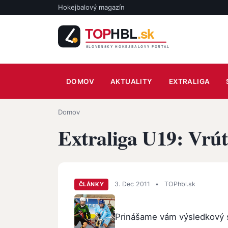
Skočiť na hlavný obsah
Hokejbalový magazín
Main navigation
DOMOV
AKTUALITY
EXTRALIGA
Omrvinka
Domov
Extraliga U19: Vrút
3. Dec 2011
•
TOPhbl.sk
ČLÁNKY
Prinášame vám výsledkový s