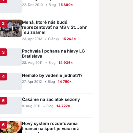
22. Dec 2010
•
Blog
15 890×
Mená, ktoré nás budú
reprezentovať na MS v St. John
´sú známe!
23. Apr 2013
•
Články
15 263×
Pochvala i pohana na hlavy LG
Bratislava
28. Aug 2011
•
Blog
14 936×
Nemalo by vedenie jednat?!?
27. Apr 2012
•
Blog
14 750×
Čakáme na začiatok sezóny
9. Aug 2011
•
Blog
14 722×
Nový systém rozdeľovania
financií na šport je viac než