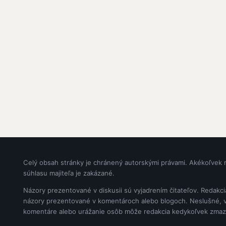
Celý obsah stránky je chránený autorskými právami. Akékoľvek 
súhlasu majiteľa je zakázané.
Názory prezentované v diskusii sú vyjadrením čitateľov. Redakc
názory prezentované v komentároch alebo blogoch. Neslušné, vul
komentáre alebo urážanie osôb môže redakcia kedykoľvek zmaz