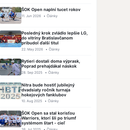
ŠOK Open naplní tucet rokov
11. Jun 2026
•
Články
Posledný krok zvládlo lepšie LG,
do vitríny Bratislavčanom
pribudol ďalší titul
22. May 2026
•
Články
Rytieri dostali doma výprask,
Poprad prehajdákal náskok
28. Sep 2025
•
Články
Nitra bude hostiť jubilejný
dvadsiaty ročník turnaja
hokejových fanklubov
10. Aug 2025
•
Články
ŠOK Open sa stal korisťou
Warriors, ktorí šli po triumf
systémom štart - cieľ
26. Jul 2025
•
Články