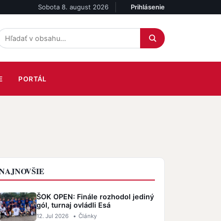
Sobota 8. august 2026
Prihlásenie
Účet
E
PORTÁL
NAJNOVŠIE
ŠOK OPEN: Finále rozhodol jediný
gól, turnaj ovládli Esá
12. Jul 2026
•
Články