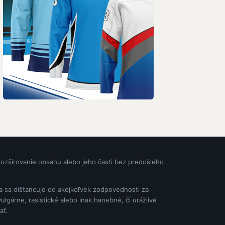
rozširovanie obsahu alebo jeho časti bez predošlého
ia sa dištancuje od akejkoľvek zodpovednosti za
gárne, rasistické alebo inak hanebné, či urážlivé
ať.