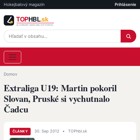
Skočiť na hlavný obsah
Hokejbalový magazín
Prihlásenie
Účet
Omrvinka
Domov
Extraliga U19: Martin pokoril
Slovan, Pruské si vychutnalo
Čadcu
30. Sep 2012
•
TOPhbl.sk
ČLÁNKY