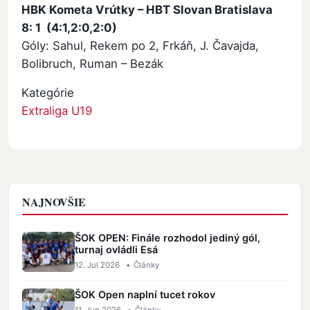
HBK Kometa Vrútky – HBT Slovan Bratislava
8: 1 (4:1,2:0,2:0)
Góly: Sahul, Rekem po 2, Frkáň, J. Čavajda,
Bolibruch, Ruman – Bezák
Kategórie
Extraliga U19
NAJNOVŠIE
ŠOK OPEN: Finále rozhodol jediný gól,
turnaj ovládli Esá
12. Jul 2026
•
Články
ŠOK Open naplní tucet rokov
11. Jun 2026
•
Články