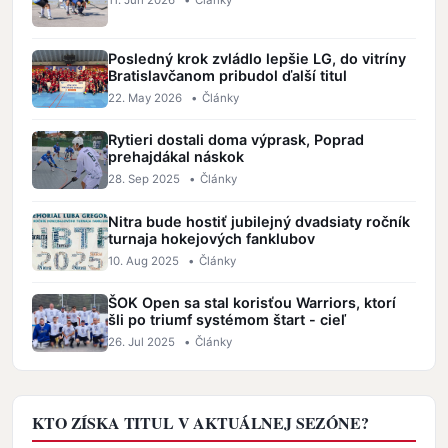
Posledný krok zvládlo lepšie LG, do vitríny
Bratislavčanom pribudol ďalší titul
22. May 2026
•
Články
Rytieri dostali doma výprask, Poprad
prehajdákal náskok
28. Sep 2025
•
Články
Nitra bude hostiť jubilejný dvadsiaty ročník
turnaja hokejových fanklubov
10. Aug 2025
•
Články
ŠOK Open sa stal korisťou Warriors, ktorí
šli po triumf systémom štart - cieľ
26. Jul 2025
•
Články
KTO ZÍSKA TITUL V AKTUÁLNEJ SEZÓNE?