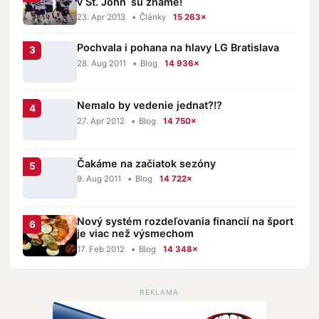
v St. John´sú známe!
23. Apr 2013
•
Články
15 263×
Pochvala i pohana na hlavy LG Bratislava
28. Aug 2011
•
Blog
14 936×
Nemalo by vedenie jednat?!?
27. Apr 2012
•
Blog
14 750×
Čakáme na začiatok sezóny
9. Aug 2011
•
Blog
14 722×
Nový systém rozdeľovania financií na šport
je viac než výsmechom
17. Feb 2012
•
Blog
14 348×
REKLAMA