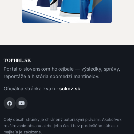
TOPHBL.SK
Portál o slovenskom hokejbale — výsledky, správy,
reportáže a história spomedzi mantinelov.
Oficiálna stránka zväzu:
sokoz.sk
Celý obsah stránky je chránený autorskými právami. Akékoľvek
rozširovanie obsahu alebo jeho časti bez predošlého súhlasu
majiteľa je zakázané.