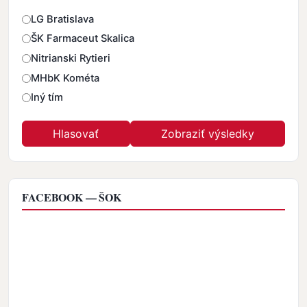
Odpovede
LG Bratislava
ŠK Farmaceut Skalica
Nitrianski Rytieri
MHbK Kométa
Iný tím
FACEBOOK — ŠOK