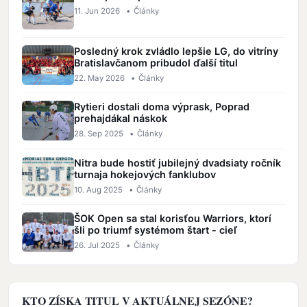
11. Jun 2026
•
Články
Posledný krok zvládlo lepšie LG, do vitríny
Bratislavčanom pribudol ďalší titul
22. May 2026
•
Články
Rytieri dostali doma výprask, Poprad
prehajdákal náskok
28. Sep 2025
•
Články
Nitra bude hostiť jubilejný dvadsiaty ročník
turnaja hokejových fanklubov
10. Aug 2025
•
Články
ŠOK Open sa stal korisťou Warriors, ktorí
šli po triumf systémom štart - cieľ
26. Jul 2025
•
Články
KTO ZÍSKA TITUL V AKTUÁLNEJ SEZÓNE?