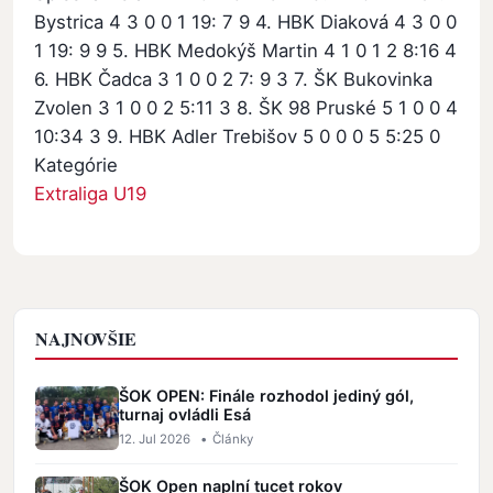
Bystrica 4 3 0 0 1 19: 7 9 4. HBK Diaková 4 3 0 0
1 19: 9 9 5. HBK Medokýš Martin 4 1 0 1 2 8:16 4
6. HBK Čadca 3 1 0 0 2 7: 9 3 7. ŠK Bukovinka
Zvolen 3 1 0 0 2 5:11 3 8. ŠK 98 Pruské 5 1 0 0 4
10:34 3 9. HBK Adler Trebišov 5 0 0 0 5 5:25 0
Kategórie
Extraliga U19
NAJNOVŠIE
ŠOK OPEN: Finále rozhodol jediný gól,
turnaj ovládli Esá
12. Jul 2026
•
Články
ŠOK Open naplní tucet rokov