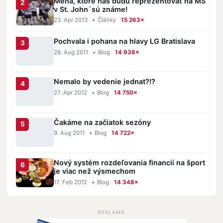
Mená, ktoré nás budú reprezentovať na MS
v St. John´sú známe!
23. Apr 2013
•
Články
15 263×
Pochvala i pohana na hlavy LG Bratislava
28. Aug 2011
•
Blog
14 936×
Nemalo by vedenie jednat?!?
27. Apr 2012
•
Blog
14 750×
Čakáme na začiatok sezóny
9. Aug 2011
•
Blog
14 722×
Nový systém rozdeľovania financií na šport
je viac než výsmechom
17. Feb 2012
•
Blog
14 348×
REKLAMA