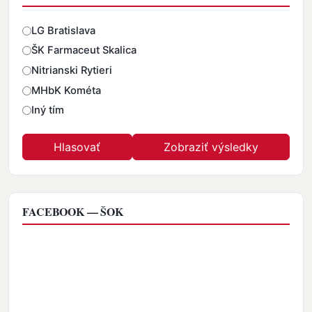
Odpovede
LG Bratislava
ŠK Farmaceut Skalica
Nitrianski Rytieri
MHbK Kométa
Iný tím
FACEBOOK — ŠOK