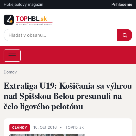
Skočiť na hlavný obsah
Hokejbalový magazín
Prihlásenie
Účet
Omrvinka
Domov
Extraliga U19: Košičania sa výhrou
nad Spišskou Belou presunuli na
čelo ligového pelotónu
10. Oct 2016
•
TOPhbl.sk
ČLÁNKY