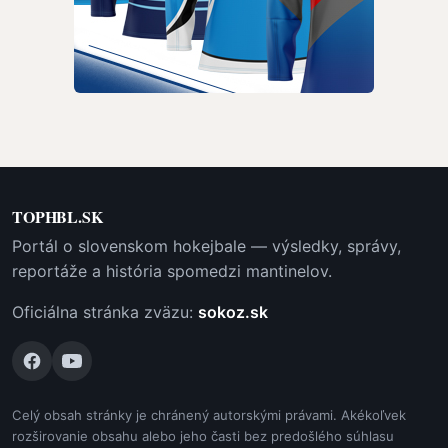
TOPHBL.SK
Portál o slovenskom hokejbale — výsledky, správy,
reportáže a história spomedzi mantinelov.
Oficiálna stránka zväzu:
sokoz.sk
Celý obsah stránky je chránený autorskými právami. Akékoľvek
rozširovanie obsahu alebo jeho časti bez predošlého súhlasu