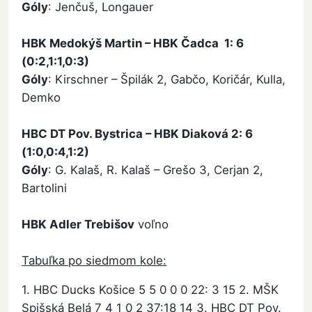
Góly
: Jenčuš, Longauer
HBK Medokýš Martin – HBK Čadca 1: 6
(0:2,1:1,0:3)
Góly
: Kirschner – Špilák 2, Gabčo, Koričár, Kulla,
Demko
HBC DT Pov. Bystrica – HBK Diaková 2: 6
(1:0,0:4,1:2)
Góly
: G. Kalaš, R. Kalaš – Grešo 3, Cerjan 2,
Bartolini
HBK Adler Trebišov
voľno
Tabuľka po siedmom kole:
1. HBC Ducks Košice 5 5 0 0 0 22: 3 15 2. MŠK
Spišská Belá 7 4 1 0 2 37:18 14 3. HBC DT Pov.