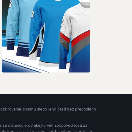
rozširovanie obsahu alebo jeho časti bez predošlého
ia sa dištancuje od akejkoľvek zodpovednosti za
gárne, rasistické alebo inak hanebné, či urážlivé