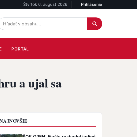
Štvrtok 6. august 2026
Prihlásenie
Účet
E
PORTÁL
hru a ujal sa
NAJNOVŠIE
ŠOK OPEN: Finále rozhodol jediný