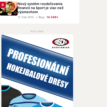
Nový systém rozdeľovania
financií na šport je viac než
výsmechom
17. Feb 2012
•
Blog
14 348×
REKLAMA