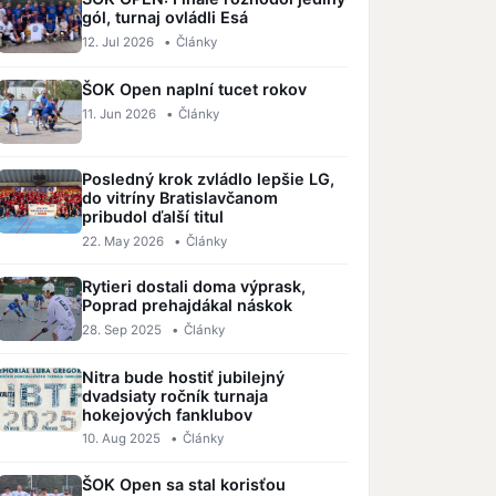
gól, turnaj ovládli Esá
12. Jul 2026
•
Články
ŠOK Open naplní tucet rokov
11. Jun 2026
•
Články
Posledný krok zvládlo lepšie LG,
do vitríny Bratislavčanom
pribudol ďalší titul
22. May 2026
•
Články
Rytieri dostali doma výprask,
Poprad prehajdákal náskok
28. Sep 2025
•
Články
Nitra bude hostiť jubilejný
dvadsiaty ročník turnaja
hokejových fanklubov
10. Aug 2025
•
Články
ŠOK Open sa stal korisťou