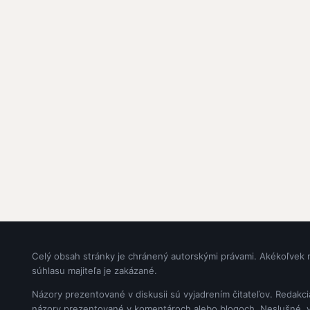
Celý obsah stránky je chránený autorskými právami. Akékoľvek 
súhlasu majiteľa je zakázané.
Názory prezentované v diskusii sú vyjadrením čitateľov. Redakc
názory prezentované v komentároch alebo blogoch. Neslušné, vul