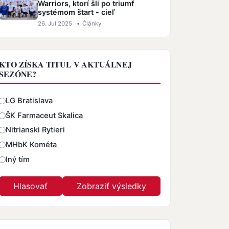
Warriors, ktorí šli po triumf
systémom štart - cieľ
26. Jul 2025
•
Články
KTO ZÍSKA TITUL V AKTUÁLNEJ
SEZÓNE?
Odpovede
LG Bratislava
ŠK Farmaceut Skalica
Nitrianski Rytieri
MHbK Kométa
Iný tím