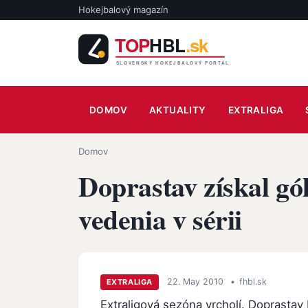
Skočiť na hlavný obsah
Hokejbalový magazín
Main navigation
DOMOV
AKTUALITY
EXTRALIGA
Omrvinka
Domov
Doprastav získal gól
vedenia v sérii
22. May 2010
•
fhbl.sk
EXTRALIGA
Extraligová sezóna vrcholí. Doprastav 