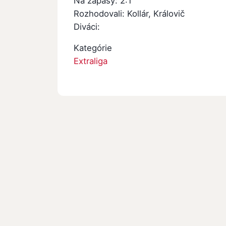
Na zápasy: 2:1
Rozhodovali: Kollár, Královič
Diváci:
Kategórie
Extraliga