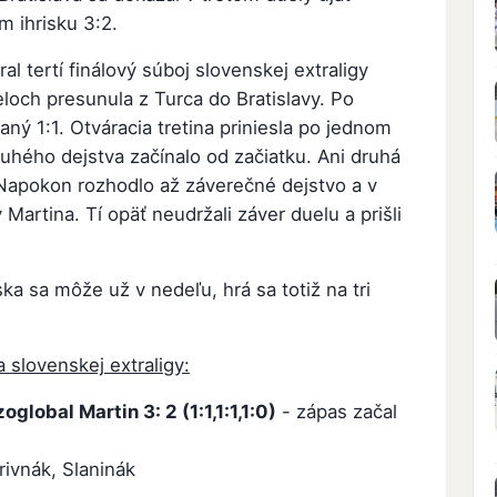
m ihrisku 3:2.
l tertí finálový súboj slovenskej extraligy
loch presunula z Turca do Bratislavy. Po
ný 1:1. Otváracia tretina priniesla po jednom
ruhého dejstva začínalo od začiatku. Ani druhá
. Napokon rozhodlo až záverečné dejstvo a v
Martina. Tí opäť neudržali záver duelu a prišli
 sa môže už v nedeľu, hrá sa totiž na tri
a slovenskej extraligy:
zoglobal Martin
3: 2 (1:1,1:1,1:0)
- zápas začal
rivnák, Slaninák