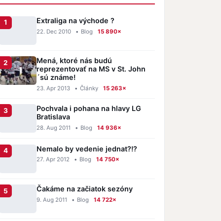
Extraliga na východe ?
22. Dec 2010
•
Blog
15 890×
Mená, ktoré nás budú
reprezentovať na MS v St. John
´sú známe!
23. Apr 2013
•
Články
15 263×
Pochvala i pohana na hlavy LG
Bratislava
28. Aug 2011
•
Blog
14 936×
Nemalo by vedenie jednat?!?
27. Apr 2012
•
Blog
14 750×
Čakáme na začiatok sezóny
9. Aug 2011
•
Blog
14 722×