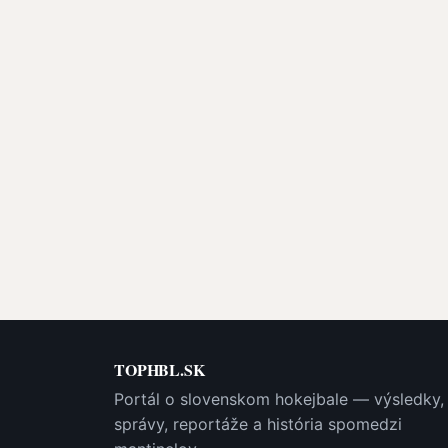
TOPHBL.SK
Portál o slovenskom hokejbale — výsledky,
správy, reportáže a história spomedzi