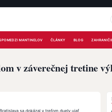
SPOMEDZI MANTINELOV
ČLÁNKY
BLOG
ZAHRANIČI
om v záverečnej tretine vý
Bratislava sa dokázal v treťom duely ujať