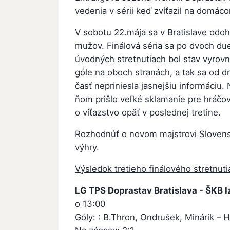
vedenia v sérii keď zvíťazil na domáco
V sobotu 22.mája sa v Bratislave odohra
mužov. Finálová séria sa po dvoch due
úvodných stretnutiach bol stav vyrovna
góle na oboch stranách, a tak sa od d
časť nepriniesla jasnejšiu informáciu
ňom prišlo veľké sklamanie pre hráčov 
o víťazstvo opäť v poslednej tretine.
Rozhodnúť o novom majstrovi Slovenska
výhry.
Výsledok tretieho finálového stretnuti
LG TPS Doprastav Bratislava - ŠKB I
o 13:00
Góly: : B.Thron, Ondrušek, Minárik – H