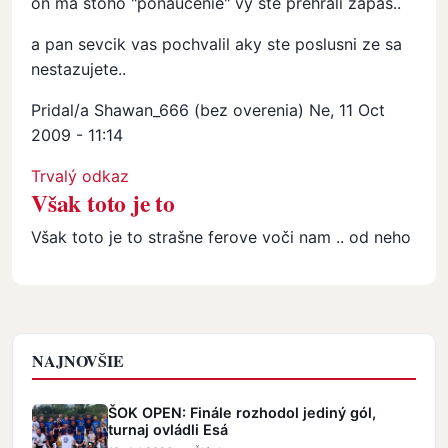
on ma stoho "ponaucenie" vy ste prehrali zapas..
a pan sevcik vas pochvalil aky ste poslusni ze sa
nestazujete..
Pridal/a
Shawan_666 (bez overenia)
Ne, 11 Oct
2009 - 11:14
In reply to
Noo..vidis je to
by
Anonym (bez overenia)
Trvalý odkaz
Však toto je to
Však toto je to strašne ferove voči nam .. od neho
NAJNOVŠIE
ŠOK OPEN: Finále rozhodol jediný gól,
turnaj ovládli Esá