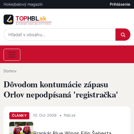
Skočiť na hlavný obsah
Hokejbalový magazín
Prihlásenie
Účet
Omrvinka
Domov
Dôvodom kontumácie zápasu
Orlov nepodpísaná 'registračka'
10. Oct 2009
•
fhbl.sk
ČLÁNKY
Brankár Blue Wings Filip Šebesta