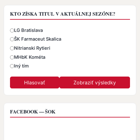
KTO ZÍSKA TITUL V AKTUÁLNEJ SEZÓNE?
Odpovede
LG Bratislava
ŠK Farmaceut Skalica
Nitrianski Rytieri
MHbK Kométa
Iný tím
FACEBOOK — ŠOK