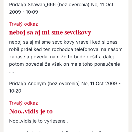
Pridal/a
Shawan_666 (bez overenia)
Ne, 11 Oct
2009 - 10:09
In reply to
chudaci orli
by
Anonym (bez overenia)
Trvalý odkaz
neboj sa aj mi sme sevcikovy
neboj sa aj mi sme sevcikovy vraveli ked si znas
robil prdel ked ten rozhodca telefonoval na našom
zapase a povedal nam že to bude riešiť a dalej
potom povedal že však on ma s toho ponaučenie
....
Pridal/a
Anonym (bez overenia)
Ne, 11 Oct 2009 -
10:20
In reply to
neboj sa aj mi sme sevcikovy
by
Shawan_666
Trvalý odkaz
Noo..vidis je to
Noo..vidis je to vyriesene..