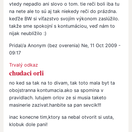
vtedy nepadlo ani slovo o tom. tie reči boli iba tu
na nete ale to sú aj tak niekedy reči do prázdna.
keďže BW si víťazstvo svojím výkonom zaslúžilo.
takže sme spokojní s kontumáciou, veď nám to
nijak neublížilo :)
Pridal/a
Anonym (bez overenia)
Ne, 11 Oct 2009 -
09:17
In reply to
Orli
by
Anonym (bez overenia)
Trvalý odkaz
chudaci orli
no ked sa tak na to divam, tak toto mala byt ta
obojstranna kontumacia.ako sa spomina v
pravidlach. lutujem orlov ze si musia taketo
masinerie zazivat.hanbite sa pan sevcik!!!
inac konecne tim,ktory sa nebal otvorit si usta,
klobuk dole pani!