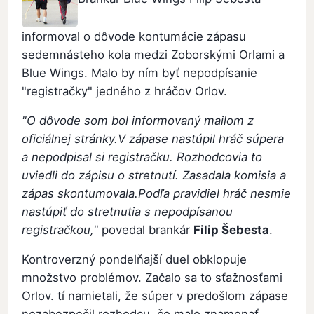
informoval o dôvode kontumácie zápasu
sedemnásteho kola medzi Zoborskými Orlami a
Blue Wings. Malo by ním byť nepodpísanie
"registračky" jedného z hráčov Orlov.
"O dôvode som bol informovaný mailom z
oficiálnej stránky.V zápase nastúpil hráč súpera
a nepodpisal si registračku. Rozhodcovia to
uviedli do zápisu o stretnutí. Zasadala komisia a
zápas skontumovala.Podľa pravidiel hráč nesmie
nastúpiť do stretnutia s nepodpísanou
registračkou,"
povedal brankár
Filip Šebesta
.
Kontroverzný pondelňajší duel obklopuje
množstvo problémov. Začalo sa to sťažnosťami
Orlov. tí namietali, že súper v predošlom zápase
nezabezpečil rozhodcu, čo malo znamenať