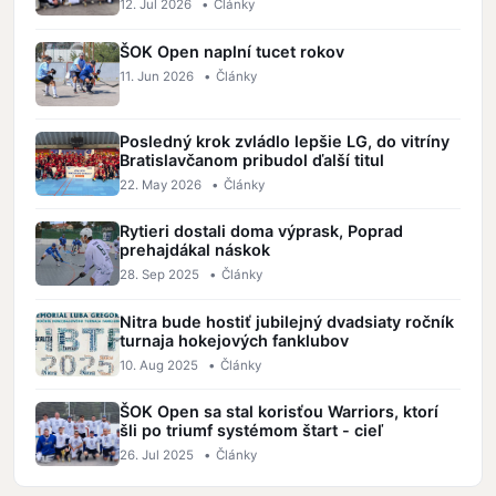
12. Jul 2026
•
Články
ŠOK Open naplní tucet rokov
11. Jun 2026
•
Články
Posledný krok zvládlo lepšie LG, do vitríny
Bratislavčanom pribudol ďalší titul
22. May 2026
•
Články
Rytieri dostali doma výprask, Poprad
prehajdákal náskok
28. Sep 2025
•
Články
Nitra bude hostiť jubilejný dvadsiaty ročník
turnaja hokejových fanklubov
10. Aug 2025
•
Články
ŠOK Open sa stal korisťou Warriors, ktorí
šli po triumf systémom štart - cieľ
26. Jul 2025
•
Články