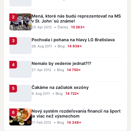
Mená, ktoré nás budú reprezentovať na MS
v St. John´sú známe!
23. Apr 2013
•
Články
15 263×
Pochvala i pohana na hlavy LG Bratislava
28. Aug 2011
•
Blog
14 936×
Nemalo by vedenie jednat?!?
27. Apr 2012
•
Blog
14 750×
Čakáme na začiatok sezóny
9. Aug 2011
•
Blog
14 722×
Nový systém rozdeľovania financií na šport
je viac než výsmechom
17. Feb 2012
•
Blog
14 348×