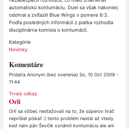
automatickú kontumáciu. Duel sa však nakoniec
odohral a zvíťazili Blue Wings v pomere 6:3.
Podľa posledných informácií z piatka rozhodla
disciplinárna komisia o kontumácií.
Kategórie
Novinky
Komentáre
Pridal/a
Anonym (bez overenia)
So, 10 Oct 2009 -
11:44
Trvalý odkaz
Orli
Orli sa vôbec nesťažovali na to, že súperov hráč
neprišiel pískať :) tento problém nastal až vtedy
keď nám pán Ševčík oznámil kontumáciu ale ani