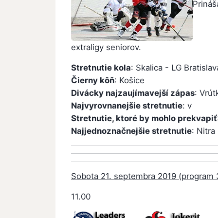
Prináš
extraligy seniorov.
Stretnutie kola
: Skalica - LG Bratislav
Čierny kôň
: Košice
Divácky najzaujímavejší zápas
: Vrút
Najvyrovnanejšie stretnutie
: v
Stretnutie, ktoré by mohlo prekvapiť
Najjednoznačnejšie stretnutie
: Nitra
Sobota 21. septembra 2019 (program 3
11.00