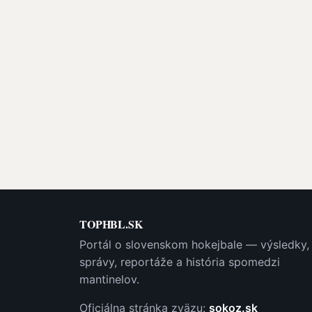
TOPHBL.SK
Portál o slovenskom hokejbale — výsledky,
správy, reportáže a história spomedzi
mantinelov.
Oficiálna stránka zväzu:
sokoz.sk