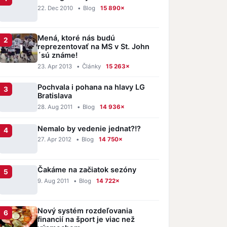
22. Dec 2010
•
Blog
15 890×
Mená, ktoré nás budú
reprezentovať na MS v St. John
´sú známe!
23. Apr 2013
•
Články
15 263×
Pochvala i pohana na hlavy LG
Bratislava
28. Aug 2011
•
Blog
14 936×
Nemalo by vedenie jednat?!?
27. Apr 2012
•
Blog
14 750×
Čakáme na začiatok sezóny
9. Aug 2011
•
Blog
14 722×
Nový systém rozdeľovania
financií na šport je viac než