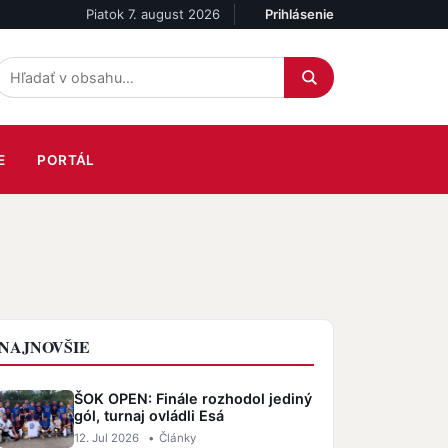
Piatok 7. august 2026
Prihlásenie
Účet
E
PORTÁL
NAJNOVŠIE
ŠOK OPEN: Finále rozhodol jediný
gól, turnaj ovládli Esá
12. Jul 2026
•
Články