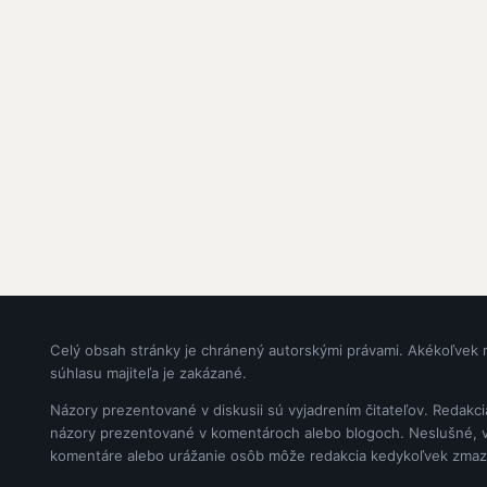
Celý obsah stránky je chránený autorskými právami. Akékoľvek 
súhlasu majiteľa je zakázané.
Názory prezentované v diskusii sú vyjadrením čitateľov. Redakc
názory prezentované v komentároch alebo blogoch. Neslušné, vul
komentáre alebo urážanie osôb môže redakcia kedykoľvek zmaz