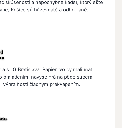
iac skúseností a nepochybne káder, ktorý ešte
trane, Košice sú húževnaté a odhodlané.
a s LG Bratislava. Papierovo by mali mať
lo omladením, navyše hrá na pôde súpera.
ani výhra hostí žiadnym prekvapením.