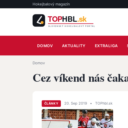
Skočiť na hlavný obsah
Hokejbalový magazín
Main navigation
DOMOV
AKTUALITY
EXTRALIGA
Omrvinka
Domov
Cez víkend nás čaka
20. Sep 2019
•
TOPhbl.sk
ČLÁNKY