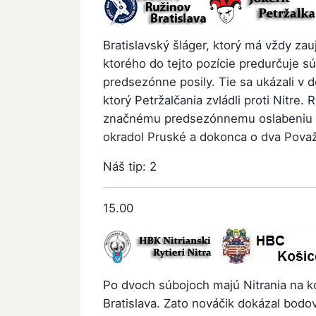
Bratislavský šláger, ktorý má vždy zau
ktorého do tejto pozície predurčuje s
predsezónne posily. Tie sa ukázali v 
ktorý Petržalčania zvládli proti Nitre. 
značnému predsezónnemu oslabeniu
okradol Pruské a dokonca o dva Považ
Náš tip: 2
15.00
Po dvoch súbojoch majú Nitrania na ko
Bratislava. Zato nováčik dokázal bodo