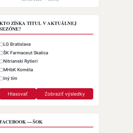
KTO ZÍSKA TITUL V AKTUÁLNEJ
SEZÓNE?
Odpovede
LG Bratislava
ŠK Farmaceut Skalica
Nitrianski Rytieri
MHbK Kométa
Iný tím
FACEBOOK — ŠOK