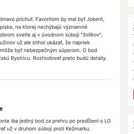
jímavú príchuť. Favoritom by mal byť Jokerit,
úpiska, na ktorej nechýbajú významné
dobrom svetle aj v úvodnom súboji "žolíkov",
Ružinov už ale stihol ukázať, že napriek
 môže byť nebezpečným súperom. O bod
skú Bystricu. Rozhodovať preto budú detaily.
nte iba jediný bod za prehru po predĺžení s LG
vať už v druhom súboji proti Kežmarku.