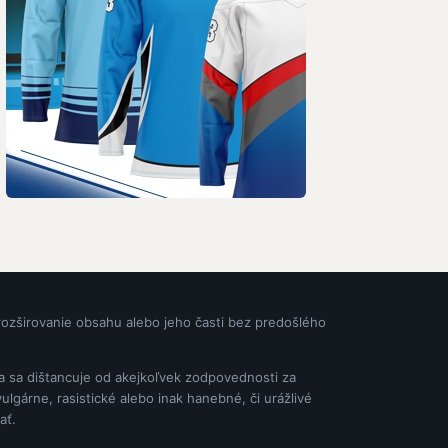
rozširovanie obsahu alebo jeho časti bez predošlého
ia sa dištancuje od akejkoľvek zodpovednosti za
gárne, rasistické alebo inak hanebné, či urážlivé
ať.