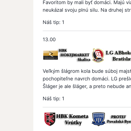
Favoritom by mali byť domáci. Majú v
neukázal svoju plnú silu. Na druhej s
Náš tip: 1
13.00
Veľkým šlágrom kola bude súboj majstr
pochopiteľne navrch domáci. LG preš
Šláger je ale šláger, a preto nebude 
Náš tip: 1