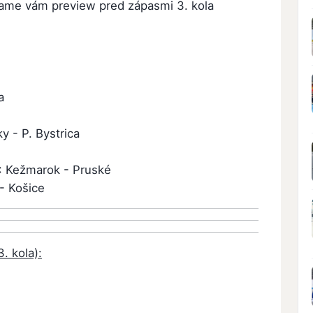
ame vám preview pred zápasmi 3. kola
a
ky - P. Bystrica
: Kežmarok - Pruské
 - Košice
. kola):