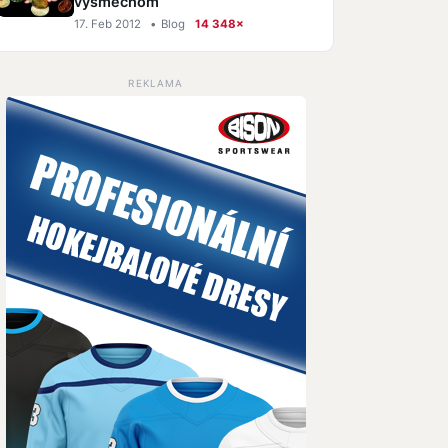
výsmechom
17. Feb 2012
•
Blog
14 348×
REKLAMA