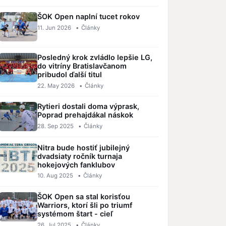
ŠOK Open naplní tucet rokov
11. Jun 2026
•
Články
Posledný krok zvládlo lepšie LG,
do vitríny Bratislavčanom
pribudol ďalší titul
22. May 2026
•
Články
Rytieri dostali doma výprask,
Poprad prehajdákal náskok
28. Sep 2025
•
Články
Nitra bude hostiť jubilejný
dvadsiaty ročník turnaja
hokejových fanklubov
10. Aug 2025
•
Články
ŠOK Open sa stal korisťou
Warriors, ktorí šli po triumf
systémom štart - cieľ
26. Jul 2025
•
Články