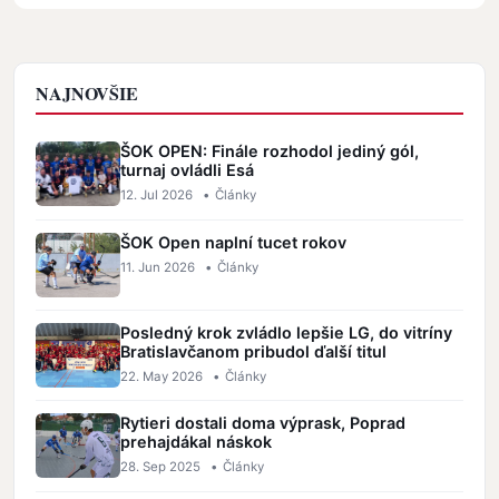
NAJNOVŠIE
ŠOK OPEN: Finále rozhodol jediný gól,
turnaj ovládli Esá
12. Jul 2026
•
Články
ŠOK Open naplní tucet rokov
11. Jun 2026
•
Články
Posledný krok zvládlo lepšie LG, do vitríny
Bratislavčanom pribudol ďalší titul
22. May 2026
•
Články
Rytieri dostali doma výprask, Poprad
prehajdákal náskok
28. Sep 2025
•
Články