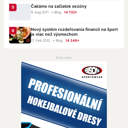
Čakáme na začiatok sezóny
9. Aug 2011
•
Blog
14 722×
Nový systém rozdeľovania financií na šport
je viac než výsmechom
17. Feb 2012
•
Blog
14 348×
REKLAMA