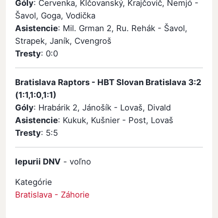
Góly
: Červenka, Klčovanský, Krajčovič, Nemjó -
Šavol, Goga, Vodička
Asistencie
: Mil. Grman 2, Ru. Rehák - Šavol,
Strapek, Janík, Cvengroš
Tresty
: 0:0
Bratislava Raptors - HBT Slovan Bratislava 3:2
(1:1,1:0,1:1)
Góly
: Hrabárik 2, Jánošík - Lovaš, Divald
Asistencie
: Kukuk, Kušnier - Post, Lovaš
Tresty
: 5:5
Iepurii DNV
- voľno
Kategórie
Bratislava - Záhorie