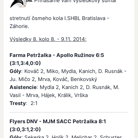
Prinášame vám výsledkový sumár
stretnutí ôsmeho kola I.SHBL Bratislava -
Záhorie.
Výsledky 8. kolo 8. - 9.11. 2014:
Farma Petržalka - Apollo Ružinov 6:5
(3:1,3:4,0:0)
Góly
: Kováč 2, Miko, Mydla, Kanich, D. Rusnák -
Ju. Mičo 2, Mrva, Kováč, Benkovský
Asistencie
: Mydla 2, Kanich 2, D. Rusnák, M.
Vasil - Mrva, Hájek, Králik, Vrška
Tresty
: 2:1
Flyers DNV - MJM SACC Petržalka 8:1
(3:0,3:1,2:0)
Góly
: Sekerka 2, Holík 2, Melichar 2, Schuster,