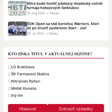
Nitra bude hostiť jubilejný dvadsiaty ročník
turnaja hokejových fanklubov
10. Aug 2025
•
Články
ŠOK Open sa stal korisťou Warriors, ktorí
šli po triumf systémom štart - cieľ
26. Jul 2025
•
Články
KTO ZÍSKA TITUL V AKTUÁLNEJ SEZÓNE?
Odpovede
LG Bratislava
ŠK Farmaceut Skalica
Nitrianski Rytieri
MHbK Kométa
Iný tím