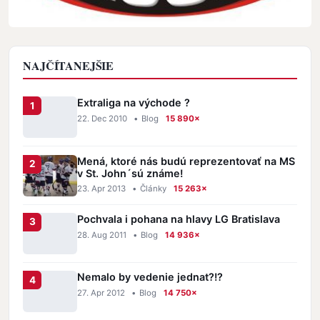
NAJČÍTANEJŠIE
Extraliga na východe ?
22. Dec 2010
•
Blog
15 890×
Mená, ktoré nás budú reprezentovať na MS
v St. John´sú známe!
23. Apr 2013
•
Články
15 263×
Pochvala i pohana na hlavy LG Bratislava
28. Aug 2011
•
Blog
14 936×
Nemalo by vedenie jednat?!?
27. Apr 2012
•
Blog
14 750×