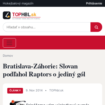
Skočiť na hlavný obsah
Hokejbalový magazín
Prihlásenie
Účet
Omrvinka
Domov
Bratislava-Záhorie: Slovan
podľahol Raptors o jediný gól
9. Nov 2014
•
TOPhbl.sk
ČLÁNKY