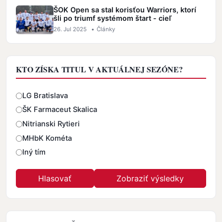
ŠOK Open sa stal korisťou Warriors, ktorí
šli po triumf systémom štart - cieľ
26. Jul 2025
•
Články
KTO ZÍSKA TITUL V AKTUÁLNEJ SEZÓNE?
Odpovede
LG Bratislava
ŠK Farmaceut Skalica
Nitrianski Rytieri
MHbK Kométa
Iný tím