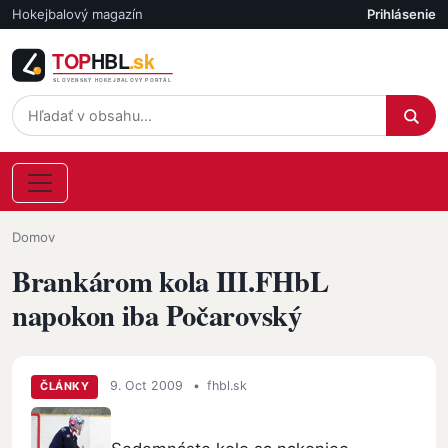
Skočiť na hlavný obsah
Hokejbalový magazín
Prihlásenie
Účet
Omrvinka
Domov
Brankárom kola III.FHbL
napokon iba Počarovský
9. Oct 2009
•
fhbl.sk
ČLÁNKY