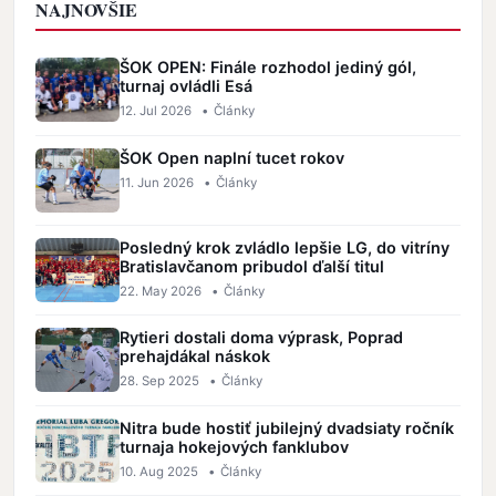
NAJNOVŠIE
ŠOK OPEN: Finále rozhodol jediný gól,
turnaj ovládli Esá
12. Jul 2026
•
Články
ŠOK Open naplní tucet rokov
11. Jun 2026
•
Články
Posledný krok zvládlo lepšie LG, do vitríny
Bratislavčanom pribudol ďalší titul
22. May 2026
•
Články
Rytieri dostali doma výprask, Poprad
prehajdákal náskok
28. Sep 2025
•
Články
Nitra bude hostiť jubilejný dvadsiaty ročník
turnaja hokejových fanklubov
10. Aug 2025
•
Články