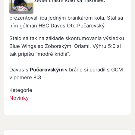
Sedemnáste kolo sa nakoniec
prezentovali iba jedným brankárom kola. Stal sa
ním gólman HBC Davos Oto Počarovský.
Stalo sa tak na základe skontumovania výsledku
Blue Wings so Zoborskými Orlami. Výhru 5:0 si
tak pripíšu "modré krídla".
Davos s
Počarovským
v bráne si poradil s GCM
v pomere 8:3.
Kategórie
Novinky