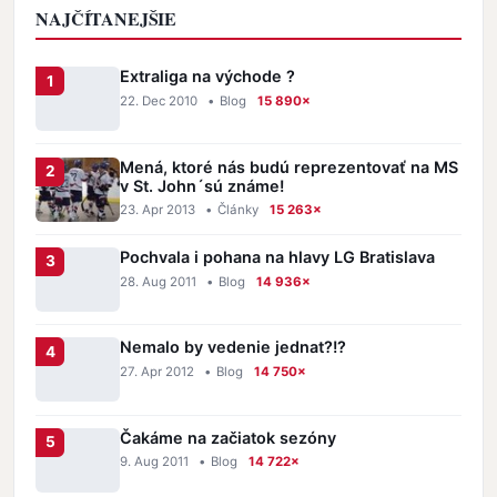
NAJČÍTANEJŠIE
Extraliga na východe ?
22. Dec 2010
•
Blog
15 890×
Mená, ktoré nás budú reprezentovať na MS
v St. John´sú známe!
23. Apr 2013
•
Články
15 263×
Pochvala i pohana na hlavy LG Bratislava
28. Aug 2011
•
Blog
14 936×
Nemalo by vedenie jednat?!?
27. Apr 2012
•
Blog
14 750×
Čakáme na začiatok sezóny
9. Aug 2011
•
Blog
14 722×