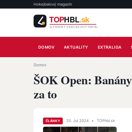
Skočiť na hlavný obsah
Hokejbalový magazín
Main navigation
DOMOV
AKTUALITY
EXTRALIGA
Omrvinka
Domov
ŠOK Open: Banány za
za to
20. Jul 2024
•
TOPhbl.sk
ČLÁNKY