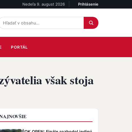
Nedeľa 9. august 2026
Prihlásenie
Účet
E
PORTÁL
ývatelia však stoja
NAJNOVŠIE
ŠOK OPEN: Finále rozhodol jediný