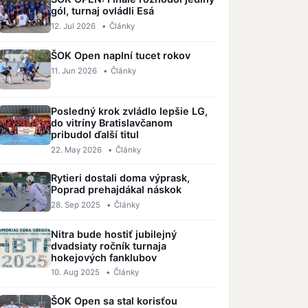
gól, turnaj ovládli Esá
12. Jul 2026
•
Články
ŠOK Open naplní tucet rokov
11. Jun 2026
•
Články
Posledný krok zvládlo lepšie LG,
do vitríny Bratislavčanom
pribudol ďalší titul
22. May 2026
•
Články
Rytieri dostali doma výprask,
Poprad prehajdákal náskok
28. Sep 2025
•
Články
Nitra bude hostiť jubilejný
dvadsiaty ročník turnaja
hokejových fanklubov
10. Aug 2025
•
Články
ŠOK Open sa stal korisťou