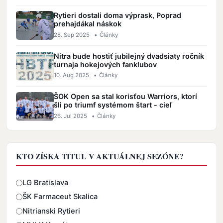
Rytieri dostali doma výprask, Poprad
prehajdákal náskok
28. Sep 2025
•
Články
Nitra bude hostiť jubilejný dvadsiaty ročník
turnaja hokejových fanklubov
10. Aug 2025
•
Články
ŠOK Open sa stal korisťou Warriors, ktorí
šli po triumf systémom štart - cieľ
26. Jul 2025
•
Články
KTO ZÍSKA TITUL V AKTUÁLNEJ SEZÓNE?
Odpovede
LG Bratislava
ŠK Farmaceut Skalica
Nitrianski Rytieri