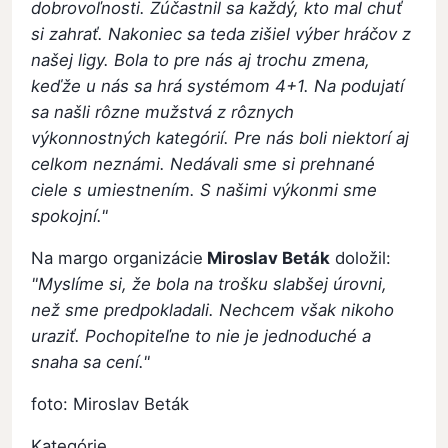
dobrovoľnosti. Zúčastnil sa každý, kto mal chuť
si zahrať. Nakoniec sa teda zišiel výber hráčov z
našej ligy. Bola to pre nás aj trochu zmena,
keďže u nás sa hrá systémom 4+1. Na podujatí
sa našli rôzne mužstvá z rôznych
výkonnostných kategórií. Pre nás boli niektorí aj
celkom neznámi. Nedávali sme si prehnané
ciele s umiestnením. S našimi výkonmi sme
spokojní."
Na margo organizácie
Miroslav Beták
doložil:
"Myslíme si, že bola na trošku slabšej úrovni,
než sme predpokladali. Nechcem však nikoho
uraziť. Pochopiteľne to nie je jednoduché a
snaha sa cení."
foto: Miroslav Beták
Kategórie