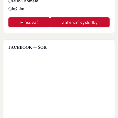
MHbK Kométa
Iný tím
FACEBOOK — ŠOK