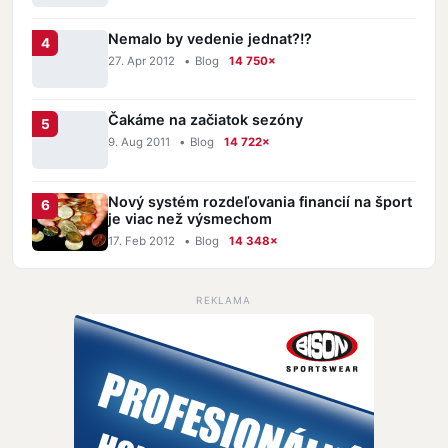
Nemalo by vedenie jednat?!?
27. Apr 2012
•
Blog
14 750×
Čakáme na začiatok sezóny
9. Aug 2011
•
Blog
14 722×
Nový systém rozdeľovania financií na šport
je viac než výsmechom
17. Feb 2012
•
Blog
14 348×
REKLAMA