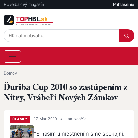
Skočiť na hlavný obsah
Hokejbalový magazín
Prihlásenie
Účet
Omrvinka
Domov
Ďuriba Cup 2010 so zastúpením z
Nitry, Vrábeľ i Nových Zámkov
17. Mar 2010
•
Ján Ivančík
ČLÁNKY
"S našim umiestnením sme spokojní.