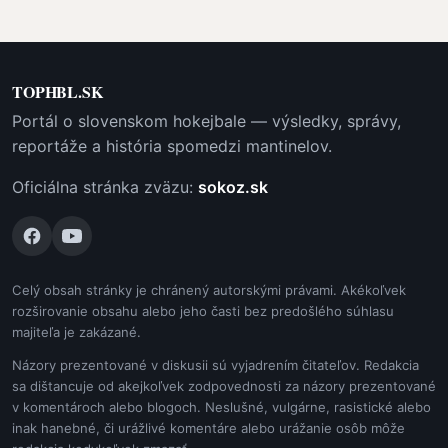
TOPHBL.SK
Portál o slovenskom hokejbale — výsledky, správy,
reportáže a história spomedzi mantinelov.
Oficiálna stránka zväzu:
sokoz.sk
Celý obsah stránky je chránený autorskými právami. Akékoľvek
rozširovanie obsahu alebo jeho časti bez predošlého súhlasu
majiteľa je zakázané.
Názory prezentované v diskusii sú vyjadrením čitateľov. Redakcia
sa dištancuje od akejkoľvek zodpovednosti za názory prezentované
v komentároch alebo blogoch. Neslušné, vulgárne, rasistické alebo
inak hanebné, či urážlivé komentáre alebo urážanie osôb môže