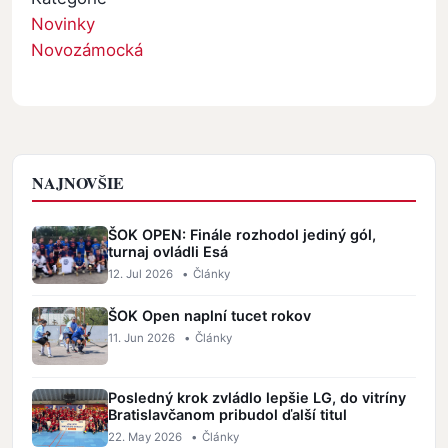
Novinky
Novozámocká
NAJNOVŠIE
ŠOK OPEN: Finále rozhodol jediný gól,
turnaj ovládli Esá
12. Jul 2026
•
Články
ŠOK Open naplní tucet rokov
11. Jun 2026
•
Články
Posledný krok zvládlo lepšie LG, do vitríny
Bratislavčanom pribudol ďalší titul
22. May 2026
•
Články