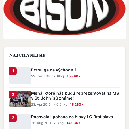
NAJČÍTANEJŠIE
Extraliga na východe ?
22. Dec 2010
•
Blog
15 890×
Mená, ktoré nás budú reprezentovať na MS
v St. John´sú známe!
23. Apr 2013
•
Články
15 263×
Pochvala i pohana na hlavy LG Bratislava
28. Aug 2011
•
Blog
14 936×