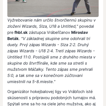
Vyžrebovanie nám určilo štvorčlennú skupinu v
zloženi Wizards, Slza, U18 a Untitled,"
povedal
pre
fhbl.sk
zástupca Vrábeľčanov
Miroslav
Beták
.
"V základnej skupine sme odohrali tri
duely. Prvý zápas Wizards - Slza 2:2. Druhý
zápas Wizards - U18 2:4. Tretí zápas Wizards -
Untitled 11:0. Postúpili sme z druhého miesta v
skupine do štvrťfinále, kde sme sa stretli s
mužstvom Máčalky. Tento zápas sme prehrali
5:0, a tak sme sa v konečnom zúčtovani
umiestnili na 5-8.mieste."
Organizátor hokejbalovej ligy vo Vrábľoch isté
skúsenosti s prípravou podobných turnajov má.
Spýtali sme sa ho na ciele jeho mužstva, ako aj