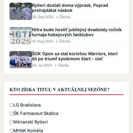
Rytieri dostali doma výprask, Poprad
prehajdákal náskok
28. Sep 2025
•
Články
Nitra bude hostiť jubilejný dvadsiaty ročník
turnaja hokejových fanklubov
10. Aug 2025
•
Články
ŠOK Open sa stal korisťou Warriors, ktorí
šli po triumf systémom štart - cieľ
26. Jul 2025
•
Články
KTO ZÍSKA TITUL V AKTUÁLNEJ SEZÓNE?
Odpovede
LG Bratislava
ŠK Farmaceut Skalica
Nitrianski Rytieri
MHbK Kométa