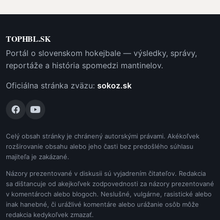
TOPHBL.SK
Portál o slovenskom hokejbale — výsledky, správy,
reportáže a história spomedzi mantinelov.
Oficiálna stránka zväzu:
sokoz.sk
Celý obsah stránky je chránený autorskými právami. Akékoľvek
rozširovanie obsahu alebo jeho časti bez predošlého súhlasu
majiteľa je zakázané.
Názory prezentované v diskusii sú vyjadrením čitateľov. Redakcia
sa dištancuje od akejkoľvek zodpovednosti za názory prezentované
v komentároch alebo blogoch. Neslušné, vulgárne, rasistické alebo
inak hanebné, či urážlivé komentáre alebo urážanie osôb môže
redakcia kedykoľvek zmazať.