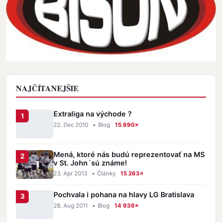
NAJČÍTANEJŠIE
Extraliga na východe ?
22. Dec 2010
•
Blog
15 890×
Mená, ktoré nás budú reprezentovať na MS
v St. John´sú známe!
23. Apr 2013
•
Články
15 263×
Pochvala i pohana na hlavy LG Bratislava
28. Aug 2011
•
Blog
14 936×