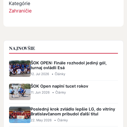
Kategórie
Zahraničie
NAJNOVŠIE
ŠOK OPEN: Finále rozhodol jediný gól,
turnaj ovládli Esá
12. Jul 2026
•
Články
ŠOK Open naplní tucet rokov
11. Jun 2026
•
Články
Posledný krok zvládlo lepšie LG, do vitríny
Bratislavčanom pribudol ďalší titul
22. May 2026
•
Články