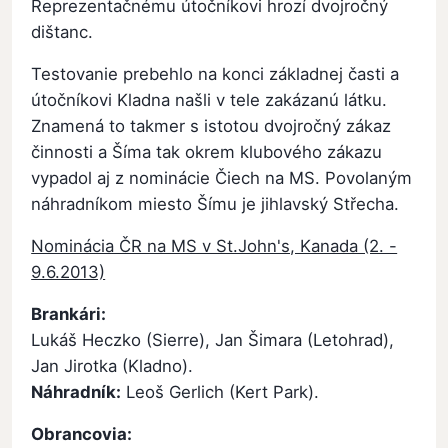
Reprezentačnému útočníkovi hrozí dvojročný
dištanc.
Testovanie prebehlo na konci základnej časti a
útočníkovi Kladna našli v tele zakázanú látku.
Znamená to takmer s istotou dvojročný zákaz
činnosti a Šíma tak okrem klubového zákazu
vypadol aj z nominácie Čiech na MS. Povolaným
náhradníkom miesto Šímu je jihlavský Střecha.
Nominácia ČR na MS v St.John's, Kanada (2. -
9.6.2013)
Brankári:
Lukáš Heczko (Sierre), Jan Šimara (Letohrad),
Jan Jirotka (Kladno).
Náhradník:
Leoš Gerlich (Kert Park).
Obrancovia: