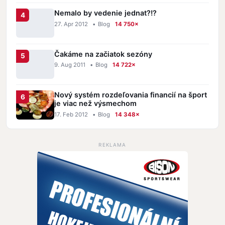
Nemalo by vedenie jednat?!?
27. Apr 2012
•
Blog
14 750×
Čakáme na začiatok sezóny
9. Aug 2011
•
Blog
14 722×
Nový systém rozdeľovania financií na šport
je viac než výsmechom
17. Feb 2012
•
Blog
14 348×
REKLAMA