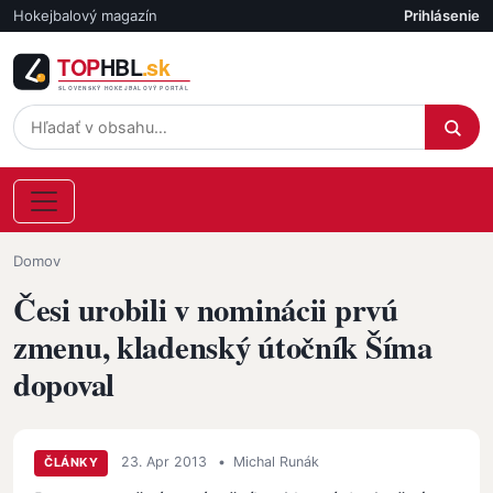
Skočiť na hlavný obsah
Hokejbalový magazín
Prihlásenie
Účet
Omrvinka
Domov
Česi urobili v nominácii prvú
zmenu, kladenský útočník Šíma
dopoval
23. Apr 2013
•
Michal Runák
ČLÁNKY