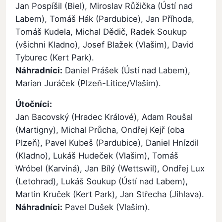
Jan Pospíšil (Biel), Miroslav Růžička (Ústí nad
Labem), Tomáš Hák (Pardubice), Jan Příhoda,
Tomáš Kudela, Michal Dědič, Radek Soukup
(všichni Kladno), Josef Blažek (Vlašim), David
Tyburec (Kert Park).
Náhradníci:
Daniel Prášek (Ústí nad Labem),
Marian Juráček (Plzeň-Litice/Vlašim).
Útočníci:
Jan Bacovský (Hradec Králové), Adam Roušal
(Martigny), Michal Průcha, Ondřej Kejř (oba
Plzeň), Pavel Kubeš (Pardubice), Daniel Hnízdil
(Kladno), Lukáš Hudeček (Vlašim), Tomáš
Wróbel (Karviná), Jan Bílý (Wettswil), Ondřej Lux
(Letohrad), Lukáš Soukup (Ústí nad Labem),
Martin Kruček (Kert Park), Jan Střecha (Jihlava).
Náhradníci:
Pavel Dušek (Vlašim).