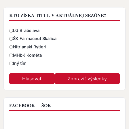
KTO ZÍSKA TITUL V AKTUÁLNEJ SEZÓNE?
Odpovede
LG Bratislava
ŠK Farmaceut Skalica
Nitrianski Rytieri
MHbK Kométa
Iný tím
FACEBOOK — ŠOK