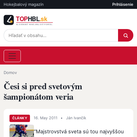
Skočiť na hlavný obsah
Hokejbalový magazín
Prihlásenie
Účet
Omrvinka
Domov
Česi si pred svetovým
šampionátom veria
16. May 2011
•
Ján Ivančík
ČLÁNKY
“Majstrovstvá sveta sú tou najvyššou