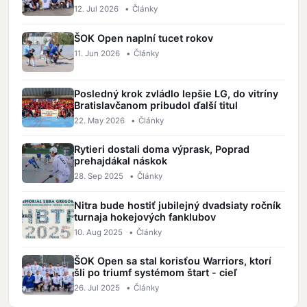
12. Jul 2026
•
Články
ŠOK Open naplní tucet rokov
11. Jun 2026
•
Články
Posledný krok zvládlo lepšie LG, do vitríny
Bratislavčanom pribudol ďalší titul
22. May 2026
•
Články
Rytieri dostali doma výprask, Poprad
prehajdákal náskok
28. Sep 2025
•
Články
Nitra bude hostiť jubilejný dvadsiaty ročník
turnaja hokejových fanklubov
10. Aug 2025
•
Články
ŠOK Open sa stal korisťou Warriors, ktorí
šli po triumf systémom štart - cieľ
26. Jul 2025
•
Články