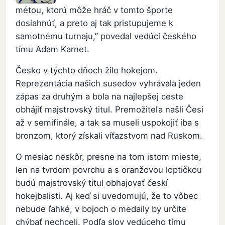
métou, ktorú môže hráč v tomto športe
dosiahnúť, a preto aj tak pristupujeme k
samotnému turnaju,” povedal vedúci českého
tímu Adam Karnet.
Česko v týchto dňoch žilo hokejom.
Reprezentácia našich susedov vyhrávala jeden
zápas za druhým a bola na najlepšej ceste
obhájiť majstrovský titul. Premožiteľa našli Česi
až v semifinále, a tak sa museli uspokojiť iba s
bronzom, ktorý získali víťazstvom nad Ruskom.
O mesiac neskôr, presne na tom istom mieste,
len na tvrdom povrchu a s oranžovou loptičkou
budú majstrovský titul obhajovať českí
hokejbalisti. Aj keď si uvedomujú, že to vôbec
nebude ľahké, v bojoch o medaily by určite
chýbať nechceli. Podľa slov vedúceho tímu