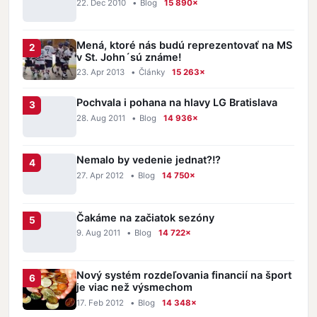
22. Dec 2010
•
Blog
15 890×
Mená, ktoré nás budú reprezentovať na MS
v St. John´sú známe!
23. Apr 2013
•
Články
15 263×
Pochvala i pohana na hlavy LG Bratislava
28. Aug 2011
•
Blog
14 936×
Nemalo by vedenie jednat?!?
27. Apr 2012
•
Blog
14 750×
Čakáme na začiatok sezóny
9. Aug 2011
•
Blog
14 722×
Nový systém rozdeľovania financií na šport
je viac než výsmechom
17. Feb 2012
•
Blog
14 348×