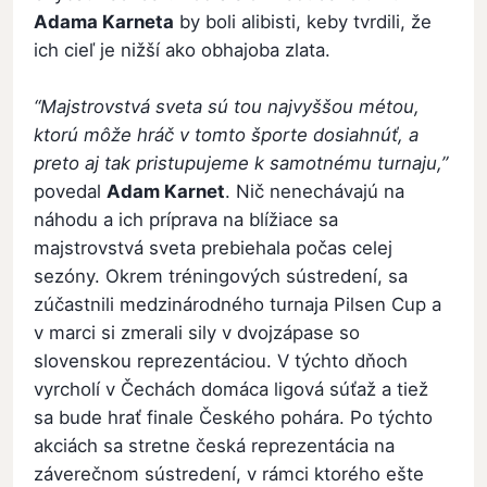
Adama Karneta
by boli alibisti, keby tvrdili, že
ich cieľ je nižší ako obhajoba zlata.
“Majstrovstvá sveta sú tou najvyššou métou,
ktorú môže hráč v tomto športe dosiahnúť, a
preto aj tak pristupujeme k samotnému turnaju,”
povedal
Adam Karnet
. Nič nenechávajú na
náhodu a ich príprava na blížiace sa
majstrovstvá sveta prebiehala počas celej
sezóny. Okrem tréningových sústredení, sa
zúčastnili medzinárodného turnaja Pilsen Cup a
v marci si zmerali sily v dvojzápase so
slovenskou reprezentáciou. V týchto dňoch
vyrcholí v Čechách domáca ligová súťaž a tiež
sa bude hrať finale Českého pohára. Po týchto
akciách sa stretne česká reprezentácia na
záverečnom sústredení, v rámci ktorého ešte