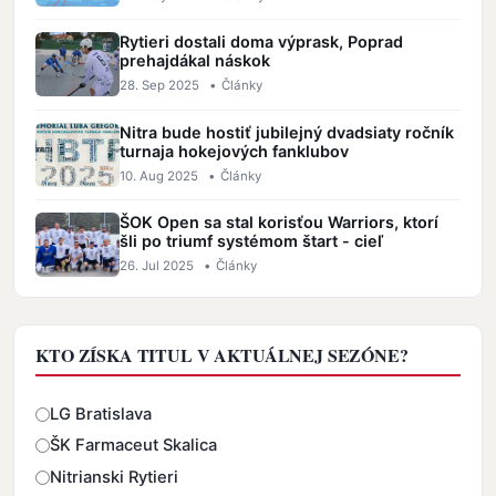
Rytieri dostali doma výprask, Poprad
prehajdákal náskok
28. Sep 2025
•
Články
Nitra bude hostiť jubilejný dvadsiaty ročník
turnaja hokejových fanklubov
10. Aug 2025
•
Články
ŠOK Open sa stal korisťou Warriors, ktorí
šli po triumf systémom štart - cieľ
26. Jul 2025
•
Články
KTO ZÍSKA TITUL V AKTUÁLNEJ SEZÓNE?
Odpovede
LG Bratislava
ŠK Farmaceut Skalica
Nitrianski Rytieri