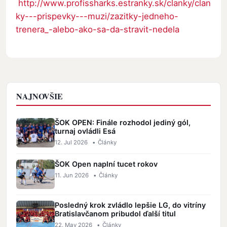
http://www.profissharks.estranky.sk/clanky/clan
ky---prispevky---muzi/zazitky-jedneho-
trenera_-alebo-ako-sa-da-stravit-nedela
NAJNOVŠIE
ŠOK OPEN: Finále rozhodol jediný gól,
turnaj ovládli Esá
12. Jul 2026
•
Články
ŠOK Open naplní tucet rokov
11. Jun 2026
•
Články
Posledný krok zvládlo lepšie LG, do vitríny
Bratislavčanom pribudol ďalší titul
22. May 2026
•
Články