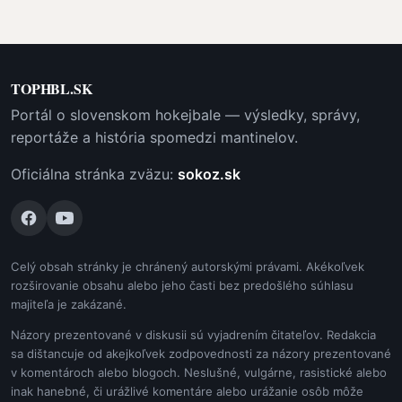
TOPHBL.SK
Portál o slovenskom hokejbale — výsledky, správy,
reportáže a história spomedzi mantinelov.
Oficiálna stránka zväzu:
sokoz.sk
Celý obsah stránky je chránený autorskými právami. Akékoľvek
rozširovanie obsahu alebo jeho časti bez predošlého súhlasu
majiteľa je zakázané.
Názory prezentované v diskusii sú vyjadrením čitateľov. Redakcia
sa dištancuje od akejkoľvek zodpovednosti za názory prezentované
v komentároch alebo blogoch. Neslušné, vulgárne, rasistické alebo
inak hanebné, či urážlivé komentáre alebo urážanie osôb môže