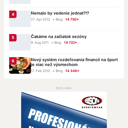
Nemalo by vedenie jednat?!?
27. Apr 2012
•
Blog
14 750×
Čakáme na začiatok sezóny
9. Aug 2011
•
Blog
14 722×
Nový systém rozdeľovania financií na šport
je viac než výsmechom
17. Feb 2012
•
Blog
14 348×
REKLAMA