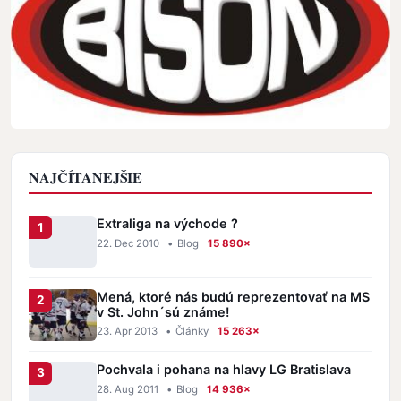
NAJČÍTANEJŠIE
Extraliga na východe ?
22. Dec 2010
•
Blog
15 890×
Mená, ktoré nás budú reprezentovať na MS
v St. John´sú známe!
23. Apr 2013
•
Články
15 263×
Pochvala i pohana na hlavy LG Bratislava
28. Aug 2011
•
Blog
14 936×