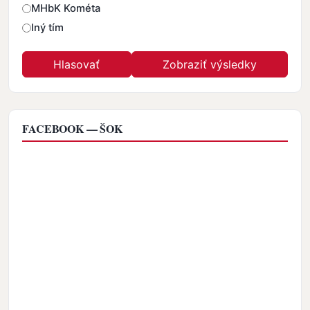
MHbK Kométa
Iný tím
FACEBOOK — ŠOK