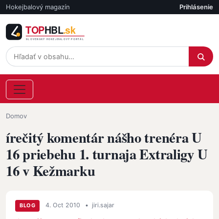
Skočiť na hlavný obsah
Hokejbalový magazín
Prihlásenie
Účet
Omrvinka
Domov
írečitý komentár nášho trenéra U
16 priebehu 1. turnaja Extraligy U
16 v Kežmarku
4. Oct 2010
•
jiri.sajar
BLOG