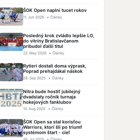
ŠOK Open naplní tucet rokov
11. Jun 2026
•
Články
Posledný krok zvládlo lepšie LG,
do vitríny Bratislavčanom
pribudol ďalší titul
22. May 2026
•
Články
Rytieri dostali doma výprask,
Poprad prehajdákal náskok
28. Sep 2025
•
Články
Nitra bude hostiť jubilejný
dvadsiaty ročník turnaja
hokejových fanklubov
10. Aug 2025
•
Články
ŠOK Open sa stal korisťou
Warriors, ktorí šli po triumf
systémom štart - cieľ
26. Jul 2025
•
Články