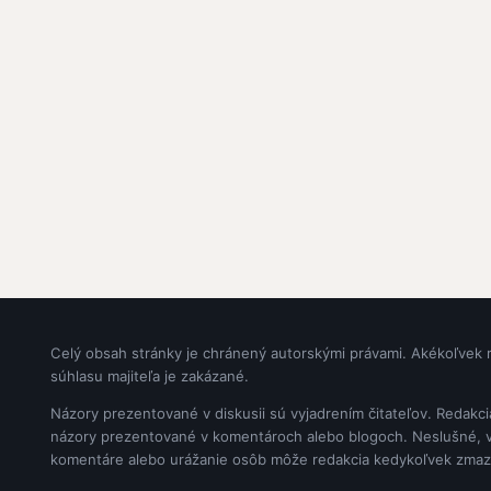
Celý obsah stránky je chránený autorskými právami. Akékoľvek 
súhlasu majiteľa je zakázané.
Názory prezentované v diskusii sú vyjadrením čitateľov. Redakc
názory prezentované v komentároch alebo blogoch. Neslušné, vul
komentáre alebo urážanie osôb môže redakcia kedykoľvek zmaz