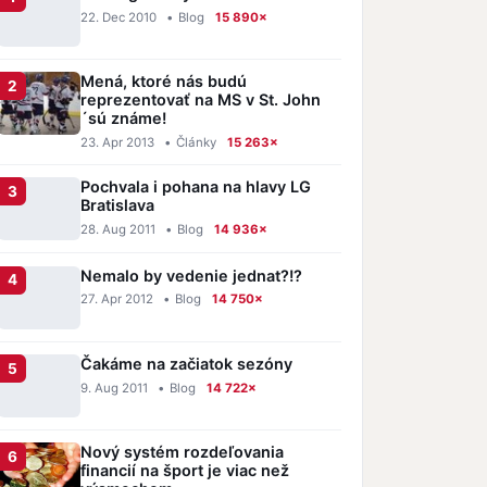
22. Dec 2010
•
Blog
15 890×
Mená, ktoré nás budú
reprezentovať na MS v St. John
´sú známe!
23. Apr 2013
•
Články
15 263×
Pochvala i pohana na hlavy LG
Bratislava
28. Aug 2011
•
Blog
14 936×
Nemalo by vedenie jednat?!?
27. Apr 2012
•
Blog
14 750×
Čakáme na začiatok sezóny
9. Aug 2011
•
Blog
14 722×
Nový systém rozdeľovania
financií na šport je viac než