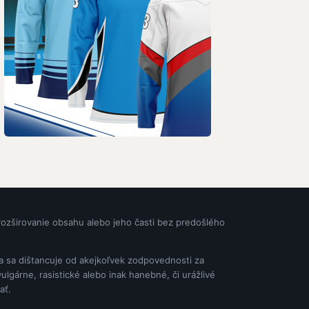
rozširovanie obsahu alebo jeho časti bez predošlého
ia sa dištancuje od akejkoľvek zodpovednosti za
gárne, rasistické alebo inak hanebné, či urážlivé
ať.