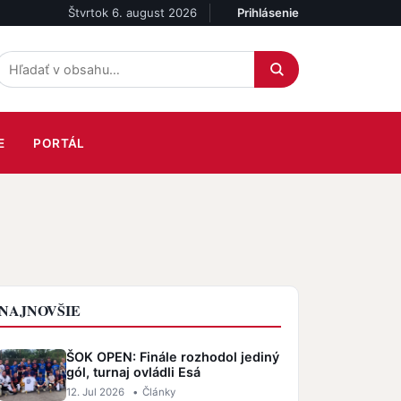
Štvrtok 6. august 2026
Prihlásenie
Účet
E
PORTÁL
NAJNOVŠIE
ŠOK OPEN: Finále rozhodol jediný
gól, turnaj ovládli Esá
12. Jul 2026
•
Články