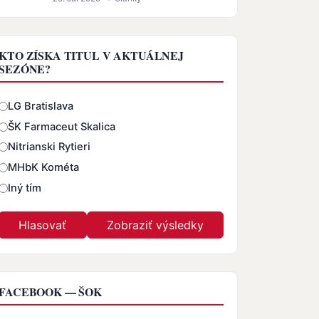
KTO ZÍSKA TITUL V AKTUÁLNEJ
SEZÓNE?
Odpovede
LG Bratislava
ŠK Farmaceut Skalica
Nitrianski Rytieri
MHbK Kométa
Iný tím
FACEBOOK — ŠOK