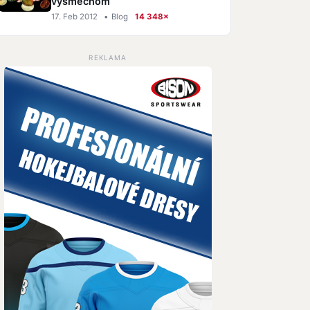
výsmechom
17. Feb 2012
•
Blog
14 348×
REKLAMA