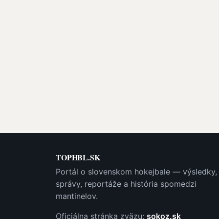
TOPHBL.SK
Portál o slovenskom hokejbale — výsledky,
správy, reportáže a história spomedzi
mantinelov.
Oficiálna stránka zväzu:
sokoz.sk