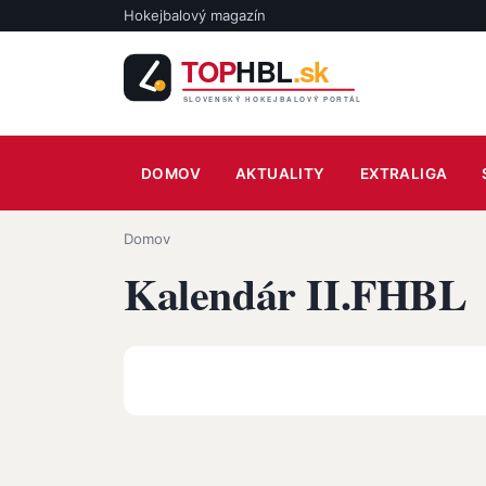
Skočiť na hlavný obsah
Hokejbalový magazín
Main navigation
DOMOV
AKTUALITY
EXTRALIGA
Omrvinka
Domov
Kalendár II.FHBL